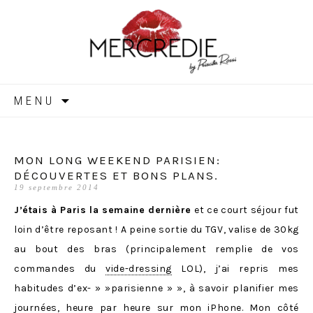
MERCREDIE
Aller
MENU
au
contenu
MON LONG WEEKEND PARISIEN:
DÉCOUVERTES ET BONS PLANS.
19 septembre 2014
J’étais à Paris la semaine dernière
et ce court séjour fut
loin d’être reposant ! A peine sortie du TGV, valise de 30kg
au bout des bras (principalement remplie de vos
commandes du
vide-dressing
LOL), j’ai repris mes
habitudes d’ex- » »parisienne » », à savoir planifier mes
journées, heure par heure sur mon iPhone. Mon côté