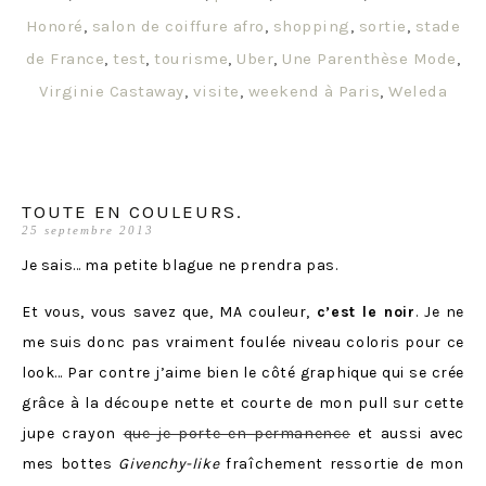
Honoré
,
salon de coiffure afro
,
shopping
,
sortie
,
stade
de France
,
test
,
tourisme
,
Uber
,
Une Parenthèse Mode
,
Virginie Castaway
,
visite
,
weekend à Paris
,
Weleda
TOUTE EN COULEURS.
25 septembre 2013
Je sais… ma petite blague ne prendra pas.
Et vous, vous savez que, MA couleur,
c’est le noir
. Je ne
me suis donc pas vraiment foulée niveau coloris pour ce
look… Par contre j’aime bien le côté graphique qui se crée
grâce à la découpe nette et courte de mon pull sur cette
jupe crayon
que je porte en permanence
et aussi avec
mes bottes
Givenchy-like
fraîchement ressortie de mon