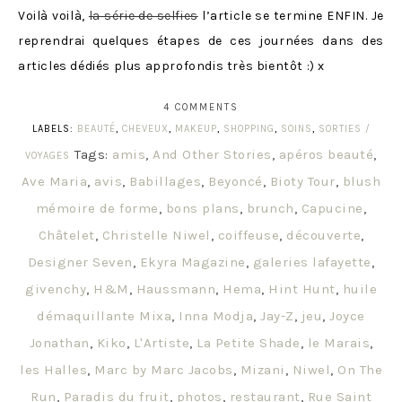
Voilà voilà,
la série de selfies
l’article se termine ENFIN. Je
reprendrai quelques étapes de ces journées dans des
articles dédiés plus approfondis très bientôt :) x
4 COMMENTS
LABELS:
BEAUTÉ
,
CHEVEUX
,
MAKEUP
,
SHOPPING
,
SOINS
,
SORTIES /
Tags:
amis
,
And Other Stories
,
apéros beauté
,
VOYAGES
Ave Maria
,
avis
,
Babillages
,
Beyoncé
,
Bioty Tour
,
blush
mémoire de forme
,
bons plans
,
brunch
,
Capucine
,
Châtelet
,
Christelle Niwel
,
coiffeuse
,
découverte
,
Designer Seven
,
Ekyra Magazine
,
galeries lafayette
,
givenchy
,
H&M
,
Haussmann
,
Hema
,
Hint Hunt
,
huile
démaquillante Mixa
,
Inna Modja
,
Jay-Z
,
jeu
,
Joyce
Jonathan
,
Kiko
,
L'Artiste
,
La Petite Shade
,
le Marais
,
les Halles
,
Marc by Marc Jacobs
,
Mizani
,
Niwel
,
On The
Run
,
Paradis du fruit
,
photos
,
restaurant
,
Rue Saint