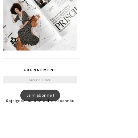
ABONNEMENT
Adresse
e-
mail
Je m'abonne !
Rejoignez les 398 autres abonnés