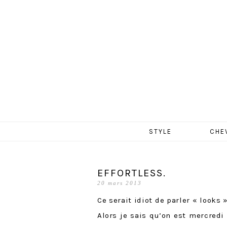
MERCR
Aller
STYLE
CHE
au
contenu
EFFORTLESS.
20 mars 2013
Ce serait idiot de parler « look
Alors je sais qu’on est mercredi