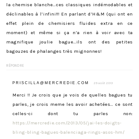
la chemise blanche…ces classiques indémodables et
déclinables à l’infini!!! En parlant d’H&M (qui ont en
effet plein de chemisiers fluides extra en ce
moment) et même si ça n’a rien à voir avec ta
magnifique joulie bague…ils ont des petites
bagouzes de phalanges très mignonnes!
RÉPONDRE
PRISCILLA@MERCREDIE.COM
29 août 2013
Merci !! Je crois que je vois de quelles bagues tu
parles, je crois meme les avoir achetées… ce sont
celles-ci dont tu parles non:
https://mercredie.com/2013/05/jai-les-doigts-
bling-bling-bagues-balenciaga-rings-asos-hm/