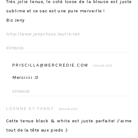
Très jolie tenue, le coté loose de la blouse est juste
sublime et ce sac est une pure merveille !
Biz Jeny
http://www.jenychooz.lautre.net
RÉPONDRE
PRISCILLA@MERCREDIE.COM
29 août 2013
Merciiiii :D
RÉPONDRE
LOANNE ET FANNY
28 août 2013
Cette tenue black & white est juste parfaite! J’aime
tout de la tête aux pieds :)