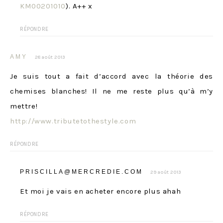
KM00201010
). A++ x
RÉPONDRE
AMY
28 août 2013
Je suis tout a fait d’accord avec la théorie des
chemises blanches! Il ne me reste plus qu’à m’y
mettre!
http://www.tributetothestyle.com
RÉPONDRE
PRISCILLA@MERCREDIE.COM
29 août 2013
Et moi je vais en acheter encore plus ahah
RÉPONDRE