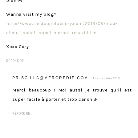
bien :-)
Wanna visit my blog?
http://www.thedeepbluecory.com/2013/08/mad-
about-isabel-isabel-marant-resort.html
Xoxo Cory
RÉPONDRE
PRISCILLA@MERCREDIE.COM
1 septembre 2013
Merci beaucoup ! Moi aussi je trouve qu’il est
super facile à porter et trop canon :P
RÉPONDRE