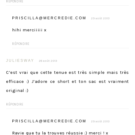
RÉPONDRE
PRISCILLA@MERCREDIE.COM
29 août 2013
hihi merciiiii x
RÉPONDRE
JULIESWAY
28 août 2013
C’est vrai que cette tenue est très simple mais très
efficace :) J’adore ce short et ton sac est vraiment
original :)
RÉPONDRE
PRISCILLA@MERCREDIE.COM
29 août 2013
Ravie que tu la trouves réussie :) merci ! x