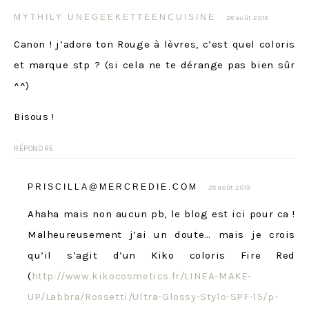
MYTHILY UNEGEEKETTEENCUISINE
28 août 2013
Canon ! j’adore ton Rouge à lèvres, c’est quel coloris
et marque stp ? (si cela ne te dérange pas bien sûr
^^)
Bisous !
RÉPONDRE
PRISCILLA@MERCREDIE.COM
28 août 2013
Ahaha mais non aucun pb, le blog est ici pour ca !
Malheureusement j’ai un doute… mais je crois
qu’il s’agit d’un Kiko coloris Fire Red
(
http://www.kikocosmetics.fr/LINEA-MAKE-
UP/Labbra/Rossetti/Ultra-Glossy-Stylo-SPF-15/p-