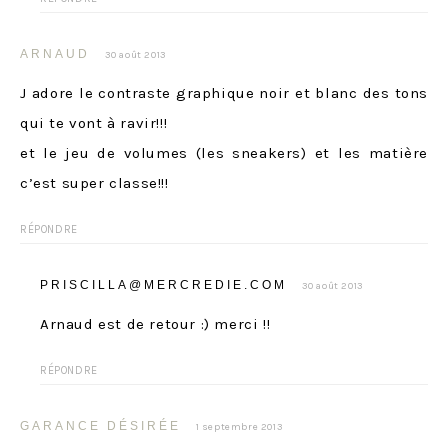
ARNAUD
30 août 2013
J adore le contraste graphique noir et blanc des tons
qui te vont à ravir!!!
et le jeu de volumes (les sneakers) et les matière
c’est super classe!!!
RÉPONDRE
PRISCILLA@MERCREDIE.COM
30 août 2013
Arnaud est de retour :) merci !!
RÉPONDRE
GARANCE DÉSIRÉE
1 septembre 2013