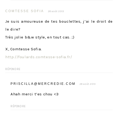
COMTESSE SOFIA
28 août 2013
Je suis amoureuse de tes bouclettes, j’ai le droit de
le dire?
Très jolie b&w style, en tout cas. ;)
X, Comtesse Sofia.
http://foulards.comtesse-sofia.fr/
RÉPONDRE
PRISCILLA@MERCREDIE.COM
28 août 2013
Ahah merci t’es chou <3
RÉPONDRE