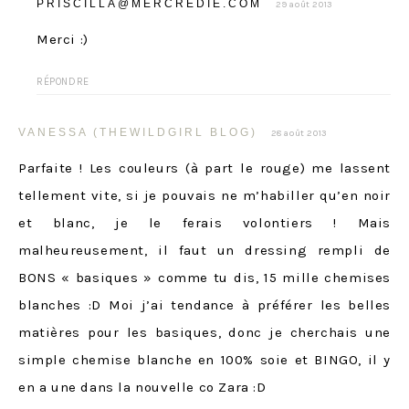
PRISCILLA@MERCREDIE.COM
29 août 2013
Merci :)
RÉPONDRE
VANESSA (THEWILDGIRL BLOG)
28 août 2013
Parfaite ! Les couleurs (à part le rouge) me lassent
tellement vite, si je pouvais ne m’habiller qu’en noir
et blanc, je le ferais volontiers ! Mais
malheureusement, il faut un dressing rempli de
BONS « basiques » comme tu dis, 15 mille chemises
blanches :D Moi j’ai tendance à préférer les belles
matières pour les basiques, donc je cherchais une
simple chemise blanche en 100% soie et BINGO, il y
en a une dans la nouvelle co Zara :D