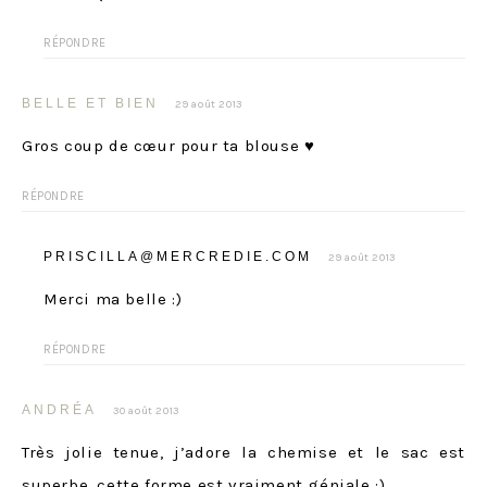
RÉPONDRE
BELLE ET BIEN
29 août 2013
Gros coup de cœur pour ta blouse ♥
RÉPONDRE
PRISCILLA@MERCREDIE.COM
29 août 2013
Merci ma belle :)
RÉPONDRE
ANDRÉA
30 août 2013
Très jolie tenue, j’adore la chemise et le sac est
superbe, cette forme est vraiment géniale :)