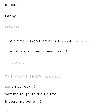
Bisous,
Fanny
RÉPONDRE
PRISCILLA@MERCREDIE.COM
29 août 2013
Ahhh super, merci beaucoup :)
RÉPONDRE
THE MAM'S SHOW
28 août 2013
canon ce look =)
comme toujours d’ailleurs!
bisous ma belle =))