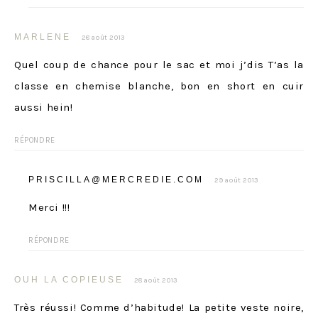
MARLENE
28 août 2013
Quel coup de chance pour le sac et moi j’dis T’as la
classe en chemise blanche, bon en short en cuir
aussi hein!
RÉPONDRE
PRISCILLA@MERCREDIE.COM
29 août 2013
Merci !!!
RÉPONDRE
OUH LA COPIEUSE
28 août 2013
Très réussi! Comme d’habitude! La petite veste noire,