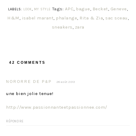
Tags:
APC
,
bague
,
Becket
,
Geneve
,
LABELS:
LOOK
,
MY STYLE
H&M
,
isabel marant
,
phalange
,
Rita & Zia
,
sac sceau
,
sneakers
,
zara
42 COMMENTS
NORORRE DE P&P
28 août 2013
une bien jolie tenue!
http://www.passionnanteetpassionnee.com/
RÉPONDRE