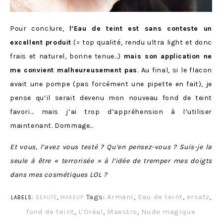
Pour conclure,
l’Eau de teint est sans conteste un
excellent produit
(= top qualité, rendu ultra light et donc
frais et naturel, bonne tenue…)
mais son application ne
me convient malheureusement pas
. Au final, si le flacon
avait une pompe (pas forcément une pipette en fait), je
pense qu’il serait devenu mon nouveau fond de teint
favori… mais j’ai trop d’appréhension à l’utiliser
maintenant. Dommage…
Et vous, l’avez vous testé ? Qu’en pensez-vous ? Suis-je la
seule à être « terrorisée » à l’idée de tremper mes doigts
dans mes cosmétiques LOL ?
Tags:
Armani
,
Eau de teint
,
ersatz
,
LABELS:
BEAUTÉ
,
MAKEUP
fond de teint
,
L'Oréal
,
Maestro
,
Nude magique