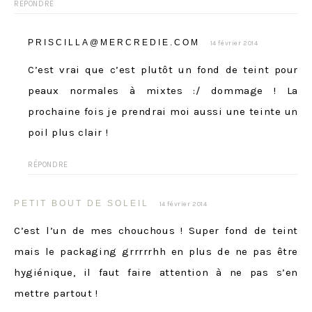
RÉPONDRE
PRISCILLA@MERCREDIE.COM
14 février 2014
C’est vrai que c’est plutôt un fond de teint pour
peaux normales à mixtes :/ dommage ! La
prochaine fois je prendrai moi aussi une teinte un
poil plus clair !
RÉPONDRE
PETIT BOUT DE SOLEIL
14 février 2014
C’est l’un de mes chouchous ! Super fond de teint
mais le packaging grrrrrhh en plus de ne pas être
hygiénique, il faut faire attention à ne pas s’en
mettre partout !