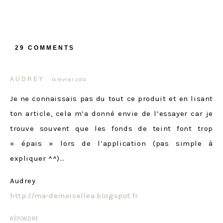
29 COMMENTS
AUDREY
14 février 2014
Je ne connaissais pas du tout ce produit et en lisant
ton article, cela m’a donné envie de l’essayer car je
trouve souvent que les fonds de teint font trop
« épais » lors de l’application (pas simple à
expliquer ^^)…
Audrey
http://ma-demoisellea.blogspot.fr
RÉPONDRE