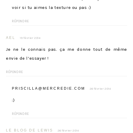
voir si tu aimes la texture ou pas :)
RÉPONDRE
AEL
19 février 2014
Je ne le connais pas. ça me donne tout de même
envie de l’essayer !
RÉPONDRE
PRISCILLA@MERCREDIE.COM
26 février 2014
:)
RÉPONDRE
LE BLOG DE LEWIS
26 février 2014