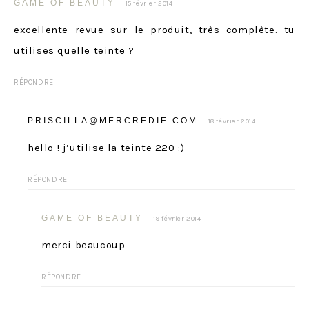
GAME OF BEAUTY
15 février 2014
excellente revue sur le produit, très complète. tu
utilises quelle teinte ?
RÉPONDRE
PRISCILLA@MERCREDIE.COM
18 février 2014
hello ! j’utilise la teinte 220 :)
RÉPONDRE
GAME OF BEAUTY
19 février 2014
merci beaucoup
RÉPONDRE