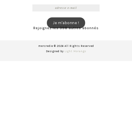
Adresse
e-
mail
Je m'abonne !
Rejoignez les 398 autres abonnés
mercredie © 2026 All Rights Reserved
Designed by
Light Morango