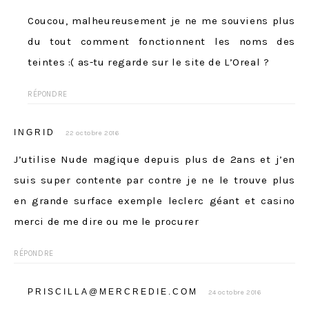
Coucou, malheureusement je ne me souviens plus
du tout comment fonctionnent les noms des
teintes :( as-tu regarde sur le site de L’Oreal ?
RÉPONDRE
INGRID
22 octobre 2016
J’utilise Nude magique depuis plus de 2ans et j’en
suis super contente par contre je ne le trouve plus
en grande surface exemple leclerc géant et casino
merci de me dire ou me le procurer
RÉPONDRE
PRISCILLA@MERCREDIE.COM
24 octobre 2016