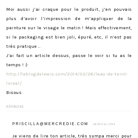
Moi aussi j’ai craque pour le produit, j’en pouvais
plus d’avoir l’impression de m’appliquer de la
peinture sur le visage le matin ! Mais effectivement,
si le packaging est bien joli, épuré, etc, il n’est pas
très pratique ..
J’ai fait un article dessus, passe le voir si tu as le
temps ! :)
http://leblogdelewis.com/2014/02/26/leau-de-teint-
loreal/
Bisous
RÉPONDRE
PRISCILLA@MERCREDIE.COM
26 février 2014
Je viens de lire ton article, très sympa merci pour