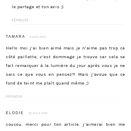
le partage et ton avis ;)
RÉPONDRE
TAMARA
8 août 2014
Hello moi j’ai bien aimé mais je n’aime pas trop ce
côté paillette, c’est dommage je trouve car cela se
fait remarquer à la lumière du jour après vous je ne
sais ce que vous en pensez?! Mais j’avoue que ce
fond de teint me plaît quand même ;)
RÉPONDRE
ELODIE
30 mars 2015
coucou. merci pour ton article. j’aimerai bien me