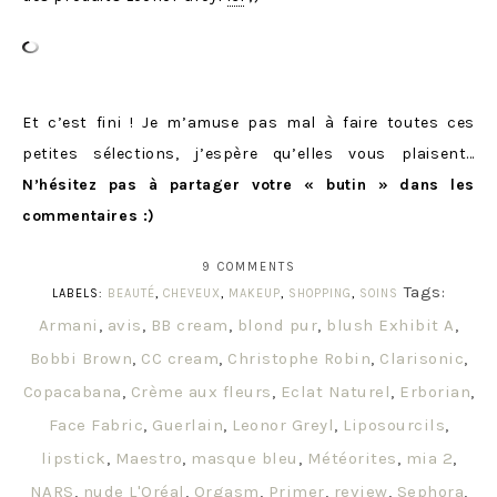
Et c’est fini ! Je m’amuse pas mal à faire toutes ces
petites sélections, j’espère qu’elles vous plaisent…
N’hésitez pas à partager votre « butin » dans les
commentaires :)
9 COMMENTS
Tags:
LABELS:
BEAUTÉ
,
CHEVEUX
,
MAKEUP
,
SHOPPING
,
SOINS
Armani
,
avis
,
BB cream
,
blond pur
,
blush Exhibit A
,
Bobbi Brown
,
CC cream
,
Christophe Robin
,
Clarisonic
,
Copacabana
,
Crème aux fleurs
,
Eclat Naturel
,
Erborian
,
Face Fabric
,
Guerlain
,
Leonor Greyl
,
Liposourcils
,
lipstick
,
Maestro
,
masque bleu
,
Météorites
,
mia 2
,
NARS
,
nude L'Oréal
,
Orgasm
,
Primer
,
review
,
Sephora
,