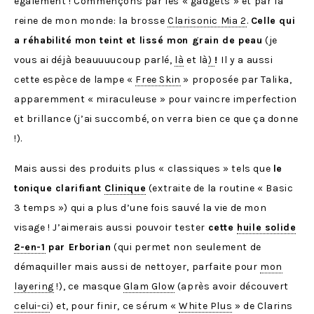
également ! Commençons par les « gadgets » et par la
reine de mon monde: la brosse
Clarisonic Mia 2
.
Celle qui
a réhabilité mon teint et lissé mon grain de peau
(je
vous ai déjà beauuuucoup parlé,
là
et là
)
!
Il y a aussi
cette espèce de lampe «
Free Skin
» proposée par Talika,
apparemment « miraculeuse » pour vaincre imperfection
et brillance (j’ai succombé, on verra bien ce que ça donne
!).
Mais aussi des produits plus « classiques » tels que
le
tonique clarifiant
Clinique
(extraite de la routine « Basic
3 temps ») qui a plus d’une fois sauvé la vie de mon
visage ! J’aimerais aussi pouvoir tester
cette
huile solide
2-en-1
par Erborian
(qui permet non seulement de
démaquiller mais aussi de nettoyer, parfaite pour
mon
layering
!), ce masque
Glam Glow
(après avoir découvert
celui-ci
) et, pour finir, ce sérum «
White Plus
» de Clarins