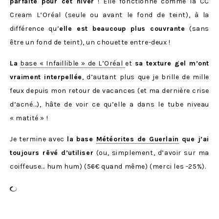
parfaite pour cet hiver
! Elle fonctionne comme la CC
Cream L’Oréal (seule ou avant le fond de teint), à la
différence qu’
elle est beaucoup plus couvrante
(sans
être un fond de teint), un chouette entre-deux !
La
base « Infaillible » de L’Oréal
et
sa texture gel m’ont
vraiment interpellée
, d’autant plus que je brille de mille
feux depuis mon retour de vacances (et ma dernière crise
d’acné…), hâte de voir ce qu’elle a dans le tube niveau
« matité » !
Je termine avec
la base
Météorites de Guerlain
que j’ai
toujours rêvé d’utiliser
(ou, simplement, d’avoir sur ma
coiffeuse… hum hum) (56€ quand même) (merci les -25%).