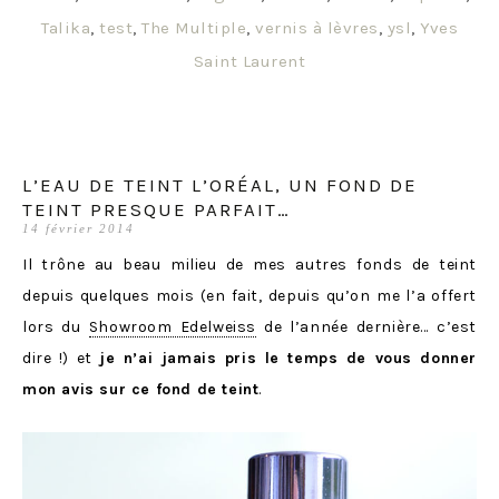
Talika
,
test
,
The Multiple
,
vernis à lèvres
,
ysl
,
Yves
Saint Laurent
L’EAU DE TEINT L’ORÉAL, UN FOND DE
TEINT PRESQUE PARFAIT…
14 février 2014
Il trône au beau milieu de mes autres fonds de teint
depuis quelques mois (en fait, depuis qu’on me l’a offert
lors du
Showroom Edelweiss
de l’année dernière… c’est
dire !) et
je n’ai jamais pris le temps de vous donner
mon avis sur ce fond de teint
.