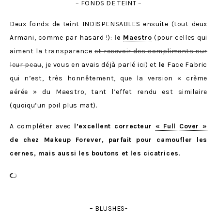
– FONDS DE TEINT –
Deux fonds de teint INDISPENSABLES ensuite (tout deux
Armani, comme par hasard !):
le
Maestro
(pour celles qui
aiment la transparence
et recevoir des compliments sur
leur peau
, je vous en avais déjà parlé
ici
) et
le
Face Fabric
qui n’est, très honnêtement, que la version « crème
aérée » du Maestro, tant l’effet rendu est similaire
(quoiqu’un poil plus mat).
A compléter avec
l’excellent correcteur
« Full Cover »
de chez Makeup Forever, parfait pour camoufler les
cernes, mais aussi les boutons et les cicatrices
.
– BLUSHES-