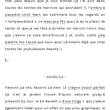
mes yeux depuis que je suis blonde (je l’ai pris dans
toutes les teintes de marrons qui existaient !), l’
ombre à
paupière stick Nars
qui sublimera tous les regards en
« Hollywoodland », ce
mascara YSL
que j’ai eu le plaisir de
tester et que je me tâte à acheter en marron (mon Dieu
que j’adore ce tube doré/brossé…) et, enfin, cette
jolie
palette Too Faced
que vous avez sûrement déjà vue chez
toutes les youtubeuses beauté ;)
– SOURCILS –
Faisons ça vite, faisons ça bien: LE
crayon soucil parfait
(je n’en ai jamais trouvé d’aussi naturels jusqu’à
présent) by Dior, le kit Benefit «
Brow Zings
» que j’adore
également (idéal pour un effet un peu plus graphique), le