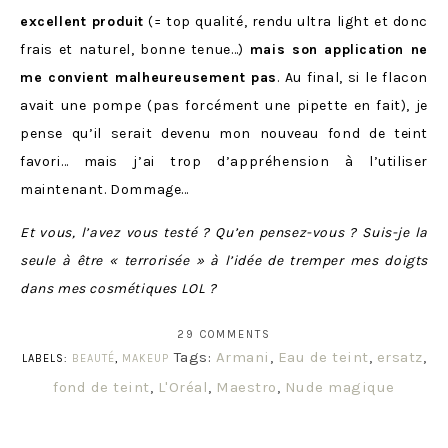
excellent produit
(= top qualité, rendu ultra light et donc
frais et naturel, bonne tenue…)
mais son application ne
me convient malheureusement pas
. Au final, si le flacon
avait une pompe (pas forcément une pipette en fait), je
pense qu’il serait devenu mon nouveau fond de teint
favori… mais j’ai trop d’appréhension à l’utiliser
maintenant. Dommage…
Et vous, l’avez vous testé ? Qu’en pensez-vous ? Suis-je la
seule à être « terrorisée » à l’idée de tremper mes doigts
dans mes cosmétiques LOL ?
29 COMMENTS
Tags:
Armani
,
Eau de teint
,
ersatz
,
LABELS:
BEAUTÉ
,
MAKEUP
fond de teint
,
L'Oréal
,
Maestro
,
Nude magique