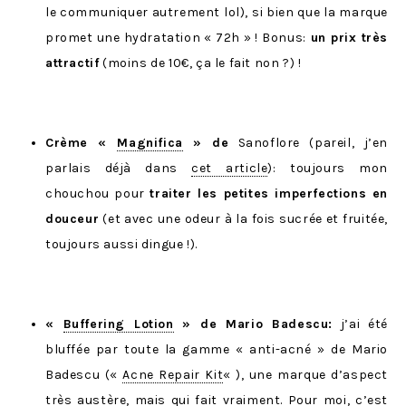
le communiquer autrement lol), si bien que la marque
promet une hydratation « 72h » ! Bonus:
un prix très
attractif
(moins de 10€, ça le fait non ?) !
Crème «
Magnifica
» de
Sanoflore (pareil, j’en
parlais déjà dans
cet article
): toujours mon
chouchou pour
traiter les petites imperfections en
douceur
(et avec une odeur à la fois sucrée et fruitée,
toujours aussi dingue !).
«
Buffering Lotion
» de Mario Badescu:
j’ai été
bluffée par toute la gamme « anti-acné » de Mario
Badescu («
Acne Repair Kit
« ), une marque d’aspect
très austère, mais qui fait vraiment. Pour moi, c’est