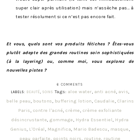
super clair après utilisation) mais n’assèche pas… à
tester résolument si ce n’est pas encore fait.
Et vous, quels sont vos produits fétiches ? Êtes-vous
plutôt adepte des grandes routines soin sophistiquées
(à la layering) ou, comme moi, vous explorez de
nouvelles pistes ?
6 COMMENTS
Tags:
aloe water
,
anti acné
,
avis
,
LABELS:
BEAUTÉ
,
SOINS
belle peau
,
boutons
,
buffering lotion
,
Caudalie
,
Clarins
Paris
,
contre l'acné
,
crème
,
crème exfoliante
désincrustante
,
gommage
,
Hydra Essentiel
,
Hydra
Genius
,
L'Oréal
,
Magnifica
,
Mario Badescu
,
masque
,
peau parfaite
,
points noirs
,
routine
,
routine