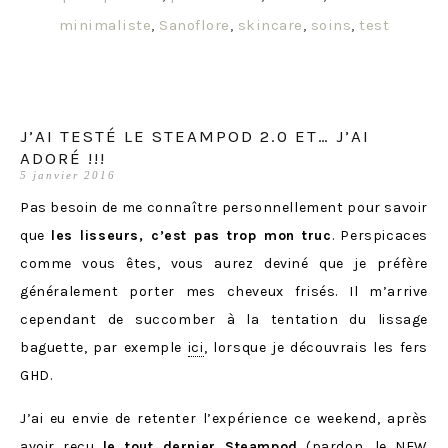
minimaliste
,
Sanoflore
,
skincare
,
soins
,
test
J’AI TESTÉ LE STEAMPOD 2.0 ET… J’AI
ADORÉ !!!
5 janvier 2016
Pas besoin de me connaître personnellement pour savoir
que
les lisseurs, c’est pas trop mon truc
. Perspicaces
comme vous êtes, vous aurez deviné que je préfère
généralement porter mes cheveux frisés. Il m’arrive
cependant de succomber à la tentation du lissage
baguette, par exemple
ici
, lorsque je découvrais les fers
GHD.
J’ai eu envie de retenter l’expérience ce weekend, après
avoir reçu
le tout dernier
Steampod
(pardon, le NEW