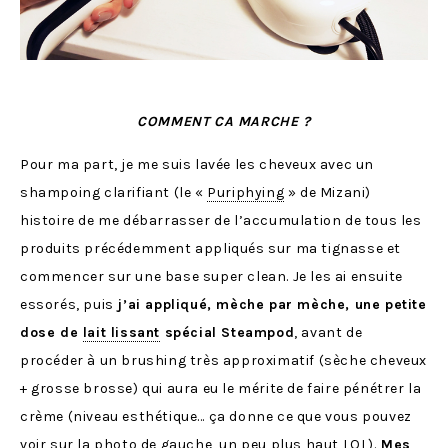
COMMENT CA MARCHE ?
Pour ma part, je me suis lavée les cheveux avec un
shampoing clarifiant (le «
Puriphying
» de Mizani)
histoire de me débarrasser de l’accumulation de tous les
produits précédemment appliqués sur ma tignasse et
commencer sur une base super clean. Je les ai ensuite
essorés, puis
j’ai appliqué, mèche par mèche, une petite
dose de
lait lissant
spécial Steampod
, avant de
procéder à un brushing très approximatif (sèche cheveux
+ grosse brosse) qui aura eu le mérite de faire pénétrer la
crème (niveau esthétique… ça donne ce que vous pouvez
voir sur la photo de gauche, un peu plus haut LOL).
Mes