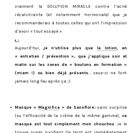
vraiment la SOLUTION MIRACLE contre l’acné
récalcitrante (et notamment hormonale) que je
recommanderais à toutes celles qui ont l’impression
d’avoir « tout essayé ».
Aujourd’hui,
je n’utilise plus que
la lotion
, en
« entretien / prévention », que j’applique soir et
matin sur les zones de « boutons en formation »
(miam !) ou bien déjà présents
… ceux-ci ne font
jamais long feu après ça ;)
Masque «
Magnifica
» de Sanoflore:
sans surprise
(vu l’efficacité de la crème de la même gamme),
ce
masque est tout simplement mon chouchou
. Je le
trouve super purifiant (le teint est immédiatement