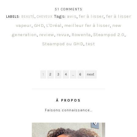
51 COMMENTS
Tags:
avis
,
fer à lisser
,
fer à lisser
LABELS:
BEAUTÉ
,
CHEVEUX
vapeur
,
GHD
,
L'Oréal
,
meilleur fer à lisser
,
new
generation
,
review
,
revue
,
Rowenta
,
Steampod 2.0
,
Steampod ou GHD
,
test
1
2
3
4
…
6
next
À PROPOS
Faisons connaissance…