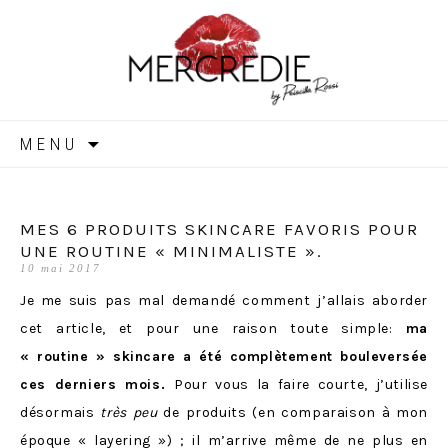
MERCREDIE
Aller
MENU
au
contenu
MES 6 PRODUITS SKINCARE FAVORIS POUR
UNE ROUTINE « MINIMALISTE ».
10 mai 2017
Je me suis pas mal demandé comment j’allais aborder
cet article, et pour une raison toute simple:
ma
« routine » skincare a été complètement bouleversée
ces derniers mois.
Pour vous la faire courte, j’utilise
désormais
très peu
de produits (en comparaison à mon
époque
« layering »
) ; il m’arrive même de ne plus en