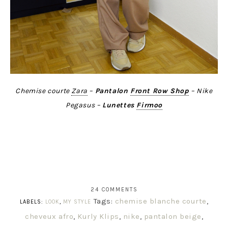
Chemise courte
Zara
–
Pantalon
Front Row Shop
– Nike
Pegasus –
Lunettes
Firmoo
24 COMMENTS
Tags:
chemise blanche courte
,
LABELS:
LOOK
,
MY STYLE
cheveux afro
,
Kurly Klips
,
nike
,
pantalon beige
,