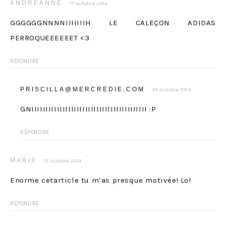
ANDRÉANNE
17 octobre 2014
GGGGGGNNNNIIIIIIIH LE CALEÇON ADIDAS
PERROQUEEEEEET <3
RÉPONDRE
PRISCILLA@MERCREDIE.COM
20 octobre 2014
GNIIIIIIIIIIIIIIIIIIIIIIIIIIIIIIIIIIIIIIIII :P
RÉPONDRE
MARIE
17 octobre 2014
Enorme cetarticle tu m’as presque motivée! Lol
RÉPONDRE