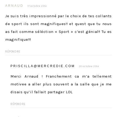
ARNAUD
17 octobre 2014
Je suis très impressionné par le choix de tes collants
de sport ils sont magnifiques!! et quest que tu nous
as fait comme séléction « Sport » c’est génial!! Tu es
magnifique!!!
RÉPONDRE
PRISCILLA@MERCREDIE.COM
20 octobre 2014
Merci Arnaud ! Franchement ca m’a tellement
motivee a aller plus souvent a la salle que je me
disais qu’il fallait partager LOL
RÉPONDRE