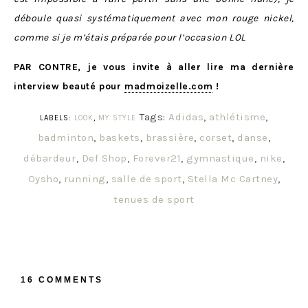
déboule quasi systématiquement avec mon rouge nickel,
comme si je m’étais préparée pour l’occasion LOL
PAR CONTRE, je vous invite à aller lire ma dernière
interview beauté pour
madmoizelle.com
!
Tags:
Adidas
,
athlétisme
,
LABELS:
LOOK
,
MY STYLE
badminton
,
baskets
,
brassière
,
corset
,
danse
,
débardeur
,
Def Shop
,
Forever21
,
gymnastique
,
nike
,
Oysho
,
running
,
salle de sport
,
Stella Mc Cartney
,
tenues de sport
16 COMMENTS