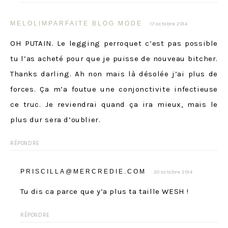
MELOLIMPARFAITE BLOG MODE
17 octobre 2014
OH PUTAIN. Le legging perroquet c’est pas possible
tu l’as acheté pour que je puisse de nouveau bitcher.
Thanks darling. Ah non mais là désolée j’ai plus de
forces. Ça m’a foutue une conjonctivite infectieuse
ce truc. Je reviendrai quand ça ira mieux, mais le
plus dur sera d’oublier.
RÉPONDRE
PRISCILLA@MERCREDIE.COM
20 octobre 2014
Tu dis ca parce que y’a plus ta taille WESH !
RÉPONDRE