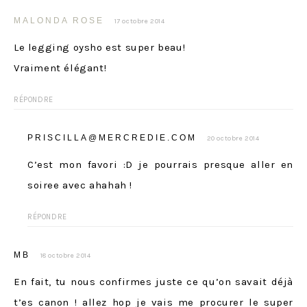
MALONDA ROSE
17 octobre 2014
Le legging oysho est super beau!
Vraiment élégant!
RÉPONDRE
PRISCILLA@MERCREDIE.COM
20 octobre 2014
C’est mon favori :D je pourrais presque aller en
soiree avec ahahah !
RÉPONDRE
MB
18 octobre 2014
En fait, tu nous confirmes juste ce qu’on savait déjà
t’es canon ! allez hop je vais me procurer le super