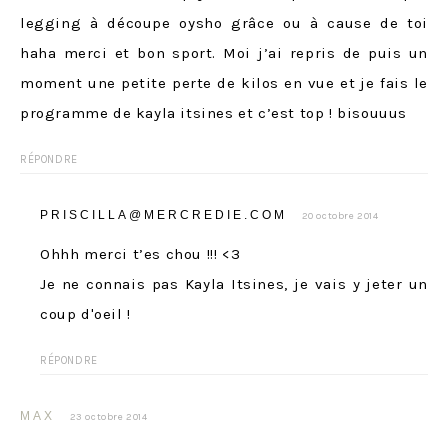
legging à découpe oysho grâce ou à cause de toi
haha merci et bon sport. Moi j’ai repris de puis un
moment une petite perte de kilos en vue et je fais le
programme de kayla itsines et c’est top ! bisouuus
RÉPONDRE
PRISCILLA@MERCREDIE.COM
20 octobre 2014
Ohhh merci t’es chou !!! <3
Je ne connais pas Kayla Itsines, je vais y jeter un
coup d'oeil !
RÉPONDRE
MAX
23 octobre 2014