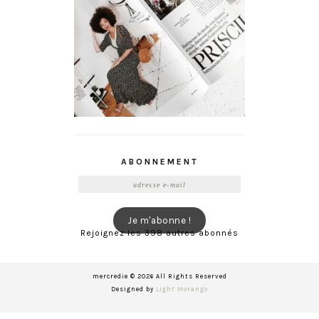
ABONNEMENT
Adresse
e-
mail
Je m'abonne !
Rejoignez les 398 autres abonnés
mercredie © 2026 All Rights Reserved
Designed by
Light Morango