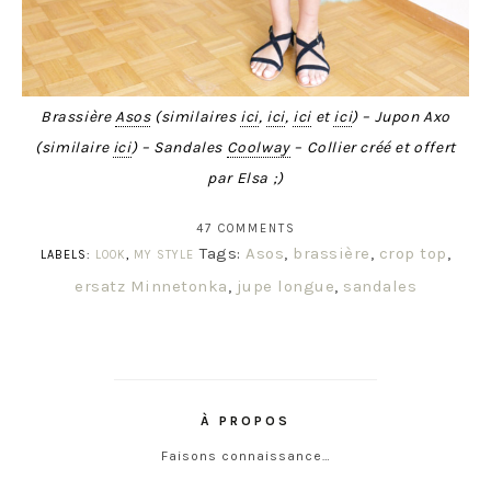
Brassière
Asos
(similaires
ici
,
ici
,
ici
et
ici
) – Jupon Axo
(similaire
ici
) – Sandales
Coolway
– Collier créé et offert
par Elsa ;)
47 COMMENTS
Tags:
Asos
,
brassière
,
crop top
,
LABELS:
LOOK
,
MY STYLE
ersatz Minnetonka
,
jupe longue
,
sandales
À PROPOS
Faisons connaissance…