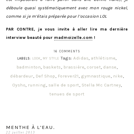
déboule quasi systématiquement avec mon rouge nickel,
comme si je m’étais préparée pour l’occasion LOL
PAR CONTRE, je vous invite à aller lire ma dernière
interview beauté pour
madmoizelle.com
!
16 COMMENTS
Tags:
Adidas
,
athlétisme
,
LABELS:
LOOK
,
MY STYLE
badminton
,
baskets
,
brassière
,
corset
,
danse
,
débardeur
,
Def Shop
,
Forever21
,
gymnastique
,
nike
,
Oysho
,
running
,
salle de sport
,
Stella Mc Cartney
,
tenues de sport
MENTHE À L’EAU.
22 juillet 2013