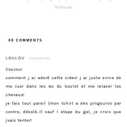
Textures
69 COMMENTS
LOULOU
10 octobre 2014
Coucou!
comment j ai adoré cette video! j ai juste envie de
me ruer dans les wc du boulot et me relaver les
cheveux!
je fais tout pareil (mon tshirt a des pingouins par
contre, désolé…!) sauf l etape du gel, je crois que
jvais tenter!