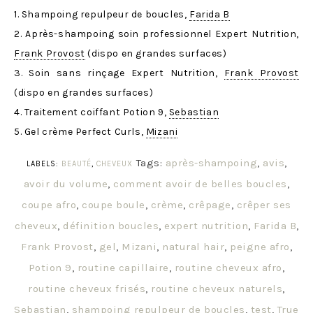
1. Shampoing repulpeur de boucles,
Farida B
2. Après-shampoing soin professionnel Expert Nutrition,
Frank Provost
(dispo en grandes surfaces)
3. Soin sans rinçage Expert Nutrition,
Frank Provost
(dispo en grandes surfaces)
4. Traitement coiffant Potion 9,
Sebastian
5. Gel crème Perfect Curls,
Mizani
Tags:
après-shampoing
,
avis
,
LABELS:
BEAUTÉ
,
CHEVEUX
avoir du volume
,
comment avoir de belles boucles
,
coupe afro
,
coupe boule
,
crème
,
crêpage
,
crêper ses
cheveux
,
définition boucles
,
expert nutrition
,
Farida B
,
Frank Provost
,
gel
,
Mizani
,
natural hair
,
peigne afro
,
Potion 9
,
routine capillaire
,
routine cheveux afro
,
routine cheveux frisés
,
routine cheveux naturels
,
Sebastian
,
shampoing repulpeur de boucles
,
test
,
True