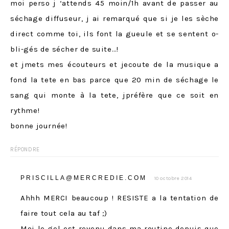
moi perso j ‘attends 45 moin/1h avant de passer au
séchage diffuseur, j ai remarqué que si je les sèche
direct comme toi, ils font la gueule et se sentent o-
bli-gés de sécher de suite…!
et jmets mes écouteurs et jecoute de la musique a
fond la tete en bas parce que 20 min de séchage le
sang qui monte à la tete, jpréfère que ce soit en
rythme!
bonne journée!
RÉPONDRE
PRISCILLA@MERCREDIE.COM
10 octobre 2014
Ahhh MERCI beaucoup ! RESISTE a la tentation de
faire tout cela au taf ;)
Moi le gel est revenu dans ma routine depuis que