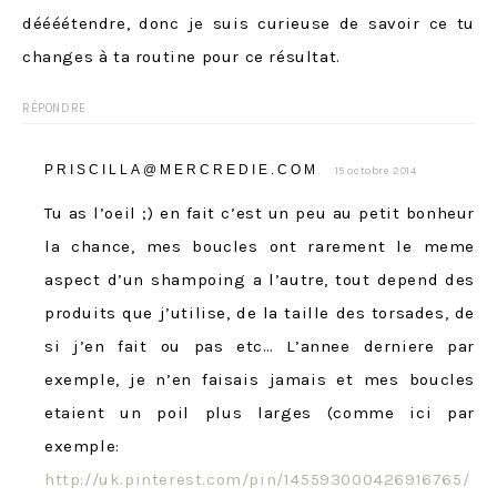
déééétendre, donc je suis curieuse de savoir ce tu
changes à ta routine pour ce résultat.
RÉPONDRE
PRISCILLA@MERCREDIE.COM
15 octobre 2014
Tu as l’oeil ;) en fait c’est un peu au petit bonheur
la chance, mes boucles ont rarement le meme
aspect d’un shampoing a l’autre, tout depend des
produits que j’utilise, de la taille des torsades, de
si j’en fait ou pas etc… L’annee derniere par
exemple, je n’en faisais jamais et mes boucles
etaient un poil plus larges (comme ici par
exemple:
http://uk.pinterest.com/pin/145593000426916765/