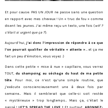
Et pour cause: PAS UN JOUR ne passe sans une question
en rapport avec mes cheveux ! Un « truc de fou » comme
disent les jeunes. J’ai même reçu un texto, une fois (
wtf ?
c’était si urgent que ça ?
).
Aujourd’hui,
j’ai donc l’impression de répondre à ce que
l’on pourrait qualifier de véritable « attente »
… et ça me
fait un peu d’émotion, vous voyez :)
Dans cette petite « mise à nue » capillaire, vous verrez
TOUT,
du shampoing au séchage du haut de ma petite
tête
. Pour moi, ce n’est qu’une simple routine, que
j’exécute consciencieusement une à deux fois par
semaine… Mais il semblerait que celle-ci soit restée
« mystérieuse » trop longtemps… Mais ça, c’était le
passé !
LET’S SPREAD THE LOVE !
Et surtout,
ABONNEZ-