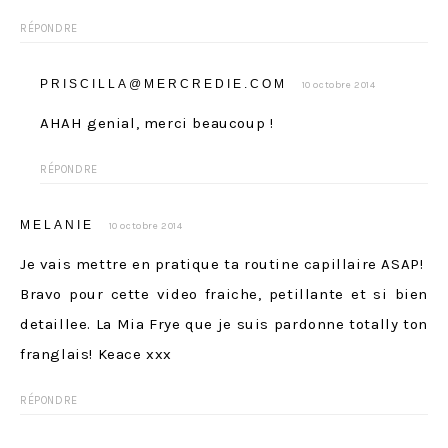
RÉPONDRE
PRISCILLA@MERCREDIE.COM
10 octobre 2014
AHAH genial, merci beaucoup !
RÉPONDRE
MELANIE
10 octobre 2014
Je vais mettre en pratique ta routine capillaire ASAP!
Bravo pour cette video fraiche, petillante et si bien
detaillee. La Mia Frye que je suis pardonne totally ton
franglais! Keace xxx
RÉPONDRE