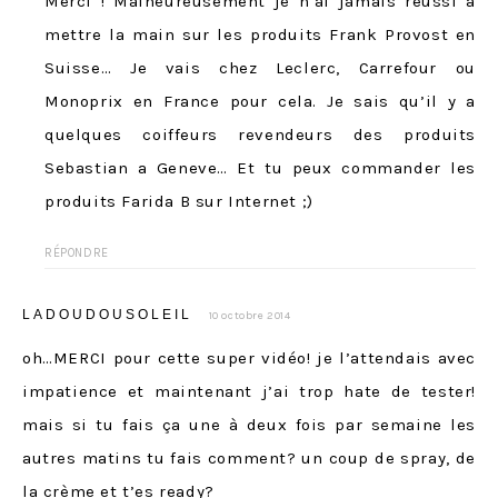
Merci ! Malheureusement je n’ai jamais reussi a
mettre la main sur les produits Frank Provost en
Suisse… Je vais chez Leclerc, Carrefour ou
Monoprix en France pour cela. Je sais qu’il y a
quelques coiffeurs revendeurs des produits
Sebastian a Geneve… Et tu peux commander les
produits Farida B sur Internet ;)
RÉPONDRE
LADOUDOUSOLEIL
10 octobre 2014
oh…MERCI pour cette super vidéo! je l’attendais avec
impatience et maintenant j’ai trop hate de tester!
mais si tu fais ça une à deux fois par semaine les
autres matins tu fais comment? un coup de spray, de
la crème et t’es ready?