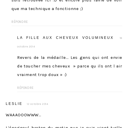
sois retrouvee ici :D et encore plus ravie de voir
que ma technique a fonctionne ;)
RÉPONDRE
LA FILLE AUX CHEVEUX VOLUMINEUX
16
octobre 2014
Revers de la médaille… Les gens qui ont envie
de toucher mes cheveux » parce qu ils ont l air
vraiment trop doux » :)
RÉPONDRE
LESLIE
12 octobre 2014
WAAAOOOWWW…
L’épagneul breton du matin que je suis vient t-elle