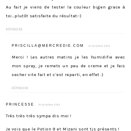
Au fait je viens de tester la couleur bigen grace à
toi…plutôt satisfaite du résultat:-)
RÉPONDRE
PRISCILLA@MERCREDIE.COM
13 octobre 2014
Merci ! Les autres matins je les humidifie avec
mon spray, je remets un peu de creme et je fais
secher vite fait et c’est reparti, en effet :)
RÉPONDRE
PRINCESSE
10 octobre 2014
Très très très sympa dis moi !
Je vois que le Potion 9 et Mizani sont tjs présents !