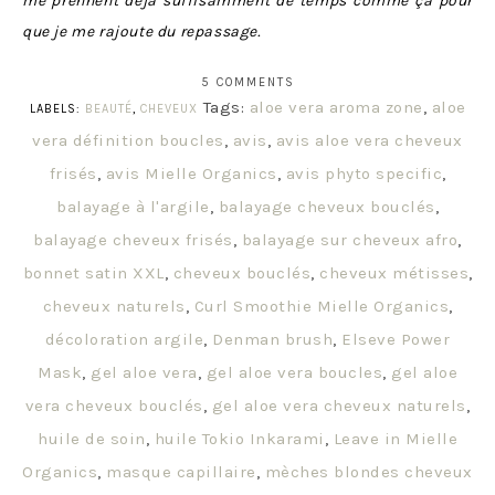
me prennent déjà suffisamment de temps comme ça pour
que je me rajoute du repassage.
5 COMMENTS
Tags:
aloe vera aroma zone
,
aloe
LABELS:
BEAUTÉ
,
CHEVEUX
vera définition boucles
,
avis
,
avis aloe vera cheveux
frisés
,
avis Mielle Organics
,
avis phyto specific
,
balayage à l'argile
,
balayage cheveux bouclés
,
balayage cheveux frisés
,
balayage sur cheveux afro
,
bonnet satin XXL
,
cheveux bouclés
,
cheveux métisses
,
cheveux naturels
,
Curl Smoothie Mielle Organics
,
décoloration argile
,
Denman brush
,
Elseve Power
Mask
,
gel aloe vera
,
gel aloe vera boucles
,
gel aloe
vera cheveux bouclés
,
gel aloe vera cheveux naturels
,
huile de soin
,
huile Tokio Inkarami
,
Leave in Mielle
Organics
,
masque capillaire
,
mèches blondes cheveux