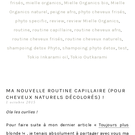
frisés
,
mielle organics
,
Mielle Organics bio
,
Mielle
Organics naturel
,
peigne afro
,
phyto cheveux frisés
,
phyto specific
,
review
,
review Mielle Organics
,
routine
,
routine capillaire
,
routine cheveux afro
,
routine cheveux frisés
,
routine cheveux naturels
,
shampoing detox Phyto
,
shampoing phyto detox
,
test
,
Tokio Inkarami oil
,
Tokio Outkarami
MA NOUVELLE ROUTINE CAPILLAIRE (POUR
CHEVEUX NATURELS DÉCOLORÉS) !
1 octobre 2015
Ola les curlies !
Pour faire suite à mon dernier article «
Toujours plus
blonde !
« , je tenais absolument à partager avec vous ma