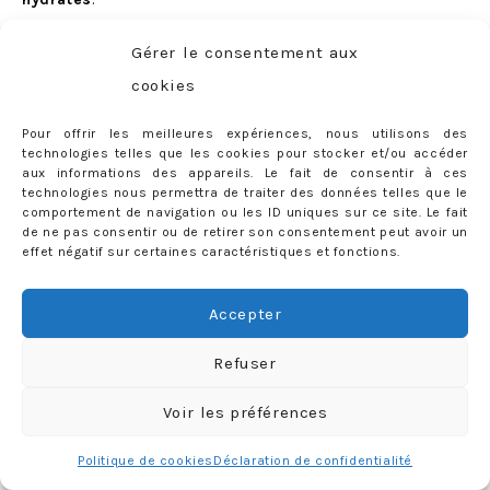
J’utilise ensuite, une fois sur deux,
le shampoing
Gérer le consentement aux
spécialement élaboré par Valérie du salon Jennifer
cookies
Tasset
(que je vous présentais dans
cet article
): réalisé
Pour offrir les meilleures expériences, nous utilisons des
sur-mesure, il est pigmenté et permet de maintenir mon
technologies telles que les cookies pour stocker et/ou accéder
blond au top (= éviter qu’il vire). Il suffit de très peu de
aux informations des appareils. Le fait de consentir à ces
technologies nous permettra de traiter des données telles que le
produit pour faire mousser, du coup cette petite bouteille
comportement de navigation ou les ID uniques sur ce site. Le fait
va me durer plusieurs mois très facilement !
de ne pas consentir ou de retirer son consentement peut avoir un
effet négatif sur certaines caractéristiques et fonctions.
Enfin, j’utilise
l’après-shampoing nutri-réparateur Yves
Rocher
, pas trop mal pour démêler mes cheveux et,
Accepter
surtout, très très doux :)
Refuser
Voir les préférences
Passons maintenant à une étape clef de ma nouvelle
Politique de cookies
Déclaration de confidentialité
routine:
les produits « styling »
: