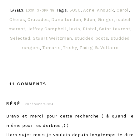
Tags:
5050
,
Acne
,
Anouck
,
Carol
,
LABELS:
LOOK
,
SHOPPING
Choies
,
Cruzados
,
Dune London
,
Eden
,
Ginger
,
isabel
marant
,
Jeffrey Campbell
,
lazio
,
Pistol
,
Saint Laurent
,
Selected
,
Stuart Weitzman
,
studded boots
,
studded
rangers
,
Tamaris
,
Trishy
,
Zadig & Voltaire
11 COMMENTS
RÉRÉ
20 décembre 2014
Bravo et merci pour cette recherche ( à quand le
même pour les derbies ;) )
Hors sujet mais je voulais depuis longtemps te dire