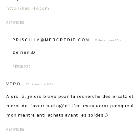
http://kadi-lv.com
RÉPONDRE
PRISCILLA@MERCREDIE.COM
21 décembre 2014
De rien :D
RÉPONDRE
VERO
27 décembre 2014
Alors là, je dis bravo pour la recherche des ersatz et
merci de l’avoir partagée!! J’en manquerai presque à
mon mantra anti-achats avant les soldes :)
RÉPONDRE