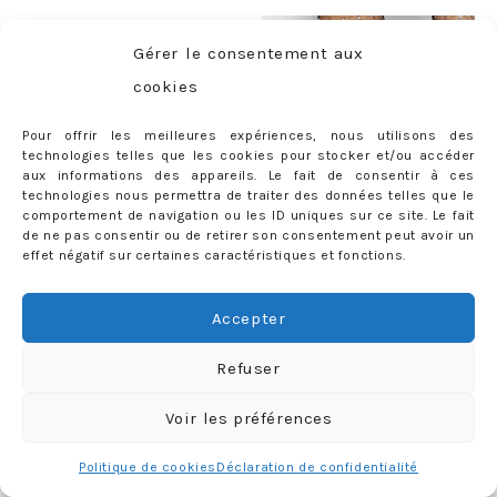
Gérer le consentement aux
cookies
Pour offrir les meilleures expériences, nous utilisons des
technologies telles que les cookies pour stocker et/ou accéder
aux informations des appareils. Le fait de consentir à ces
technologies nous permettra de traiter des données telles que le
comportement de navigation ou les ID uniques sur ce site. Le fait
de ne pas consentir ou de retirer son consentement peut avoir un
effet négatif sur certaines caractéristiques et fonctions.
Les « originales » de
Saint Laurent
(1700€)
Accepter
Heureusement, d’autres marques se sont ruées sur le
Refuser
phénomène et proposent aujourd’hui
des modèles tout
Voir les préférences
aussi SUBLIMES
!
Politique de cookies
Déclaration de confidentialité