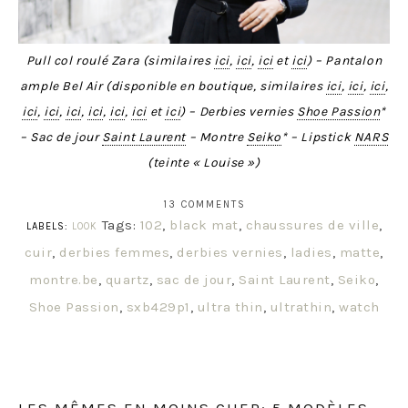
Pull col roulé Zara (similaires
ici
,
ici
,
ici
et
ici
) – Pantalon
ample Bel Air (disponible en boutique, similaires
ici
,
ici
,
ici
,
ici
,
ici
,
ici
,
ici
,
ici
,
ici
et
ici
) – Derbies vernies
Shoe Passion
*
– Sac de jour
Saint Laurent
– Montre
Seiko
* – Lipstick
NARS
(teinte « Louise »)
13 COMMENTS
Tags:
102
,
black mat
,
chaussures de ville
,
LABELS:
LOOK
cuir
,
derbies femmes
,
derbies vernies
,
ladies
,
matte
,
montre.be
,
quartz
,
sac de jour
,
Saint Laurent
,
Seiko
,
Shoe Passion
,
sxb429p1
,
ultra thin
,
ultrathin
,
watch
LES MÊMES EN MOINS CHER: 5 MODÈLES