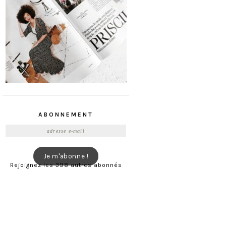
ABONNEMENT
Adresse
e-
mail
Je m'abonne !
Rejoignez les 398 autres abonnés