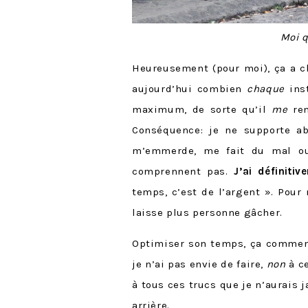
Moi 
Heureusement (pour moi), ça a c
aujourd’hui combien
chaque
inst
maximum, de sorte qu’il
me
ren
Conséquence: je ne supporte a
m’emmerde, me fait du mal ou
comprennent pas.
J’ai définiti
temps, c’est de l’argent ». Pour
laisse plus personne gâcher.
Optimiser son temps, ça comme
je n’ai pas envie de faire,
non
à ce
à tous ces trucs que je n’aurais 
arrière.