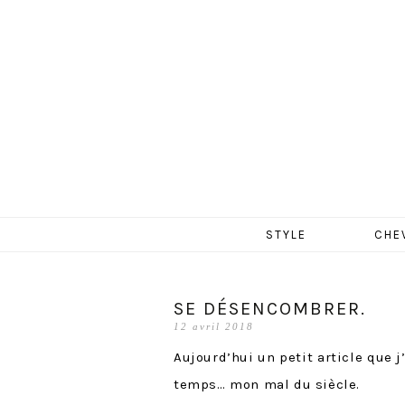
MERCR
Aller
STYLE
CHE
au
contenu
SE DÉSENCOMBRER.
12 avril 2018
Aujourd’hui un petit article que 
temps… mon mal du siècle.