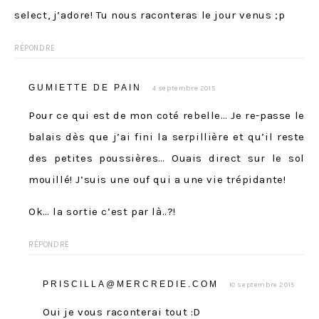
select, j’adore! Tu nous raconteras le jour venus ;p
RÉPONDRE
GUMIETTE DE PAIN
4 septembre 2015
Pour ce qui est de mon coté rebelle… Je re-passe le
balais dès que j’ai fini la serpillière et qu’il reste
des petites poussières… Ouais direct sur le sol
mouillé! J’suis une ouf qui a une vie trépidante!
Ok… la sortie c’est par là..?!
RÉPONDRE
PRISCILLA@MERCREDIE.COM
10 septembre 2015
Oui je vous raconterai tout :D