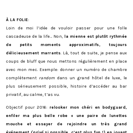
À LA FOLIE
:
Loin de moi l’idée de vouloir passer pour une folle
cascadeuse de la life… Non,
la mienne est plutôt rythmée
de petits moments approximatifs, toujours
délicieusement marrants
. Là, tout de suite, je pense aux
coups de bluff que nous mettons régulièrement en place
avec mon mec. Exemple: donner un numéro de chambre
complètement
random
dans un grand hôtel de luxe, le
plus sérieusement possible, histoire d’accéder au bar
privatif, au calme, t’as vu.
Objectif pour 2016:
relooker mon chéri en bodyguard,
enfiler ma plus belle robe + une paire de lunettes
mouche et essayer de rejoindre un très grand
événement
(privé
si possible, c’est plus fun !) en jouant