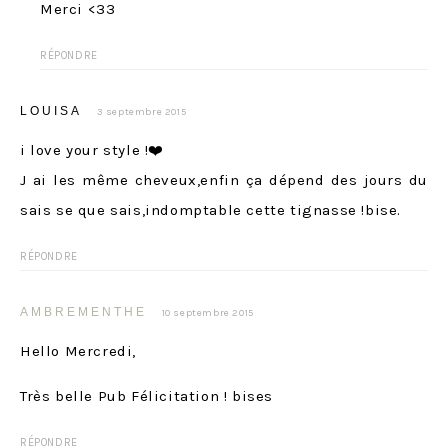
Merci <33
RÉPONDRE
LOUISA
3 septembre 2015
i love your style !❤️
J ai les même cheveux,enfin ça dépend des jours du
sais se que sais,indomptable cette tignasse !bise.
RÉPONDRE
AMBREMENTHE
10 septembre 2015
Hello Mercredi,
Très belle Pub Félicitation ! bises
RÉPONDRE