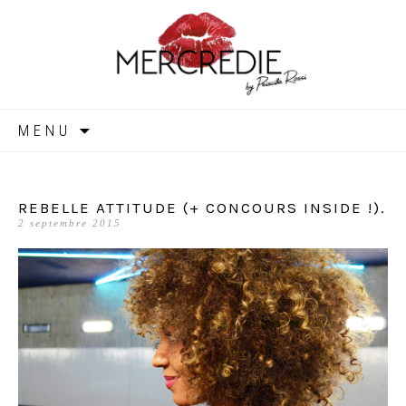
MERCREDIE
Aller
MENU
au
contenu
REBELLE ATTITUDE (+ CONCOURS INSIDE !).
2 septembre 2015