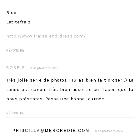
Bise
Latitefraiz
http://www.fraise-and-dress.com/
RÉPONDRE
BOBBIE
3 septembre 2015
Très jolie série de photos ! Tu as bien fait d’oser :) La
tenue est canon, très bien assortie au flacon que tu
nous présentes. Passe une bonne journée !
RÉPONDRE
PRISCILLA@MERCREDIE.COM
10 septembre 2015