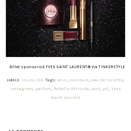
Billet sponsorisé YVES SAINT LAURENT® Via TINKERSTYLE
Tags:
avis
,
concours
,
eau de toilette
,
LABELS:
COLLAB
,
LOOK
Instagram
,
parfum
,
Rebelle Attitude
,
test
,
ysl
,
Yves
Saint Laurent