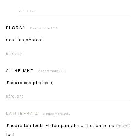
RÉPONDRE
FLORAJ
2 septembre 2015
Cool les photos!
RÉPONDRE
ALINE MHT
2 septembre 2015
J’adore ces photos! :)
RÉPONDRE
LATITEFRAIZ
2 septembre 2015
J’adore ton look! Et ton pantalon… il déchire sa mémé
lool