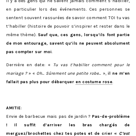
Il y a des gens qui ne savent jamais comment s’habiller,
en particulier lors des événements. Ces personnes se
sentent souvent rassurées de savoir comment TOI tu vas
t’habiller (histoire de pouvoir s’inspirer et rester dans le
même thème).
Sauf que, ces gens, lorsqu’ils font partie
de mon entourage, savent qu’ils ne peuvent absolument
pas compter sur moi
.
Dernière en date: «
Tu vas t’habiller comment pour le
mariage ?
» «
Oh… Sûrement une petite robe…
»,
il ne m’en
fallait pas plus pour débarquer
en costume rose
.
AMITIE
:
Envie de barbecue mais pas de jardin ?
Pas-de-problème
! Il suffit d’arriver les bras chargés de
merguez/brochettes chez tes potes et de crier «
C’est