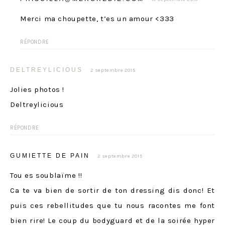
Merci ma choupette, t’es un amour <333
RÉPONDRE
DELTREYLICIOUS
2 septembre 2015
Jolies photos !
Deltreylicious
RÉPONDRE
GUMIETTE DE PAIN
2 septembre 2015
Tou es soublaïme !!
Ca te va bien de sortir de ton dressing dis donc! Et
puis ces rebellitudes que tu nous racontes me font
bien rire! Le coup du bodyguard et de la soirée hyper