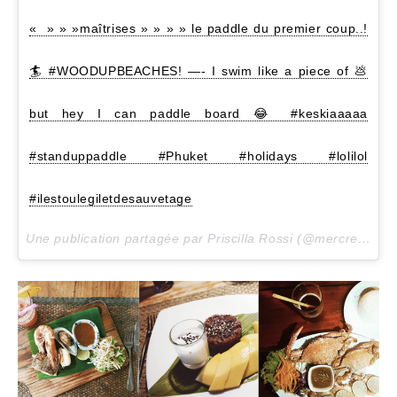
« » » »maîtrises » » » » le paddle du premier coup..!
🏄 #WOODUPBEACHES! —- I swim like a piece of 💩
but hey I can paddle board 😂 #keskiaaaaa
#standuppaddle #Phuket #holidays #lolilol
#ilestoulegiletdesauvetage
Une publication partagée par Priscilla Rossi (@mercredieblog) le