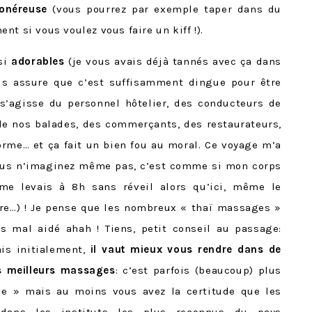
onéreuse
(vous pourrez par exemple taper dans du
t si vous voulez vous faire un kiff !).
ssi
adorables
(je vous avais déjà tannés avec ça dans
us assure que c’est suffisamment dingue pour être
l s’agisse du personnel hôtelier, des conducteurs de
 de nos balades, des commerçants, des restaurateurs,
norme… et ça fait un bien fou au moral. Ce voyage m’a
vous n’imaginez même pas, c’est comme si mon corps
 me levais à 8h sans réveil alors qu’ici, même le
ère…) ! Je pense que les nombreux « thaï massages »
 mal aidé ahah ! Tiens, petit conseil au passage:
is initialement,
il vaut mieux vous rendre dans de
es meilleurs massages
: c’est parfois (beaucoup) plus
e » mais au moins vous avez la certitude que les