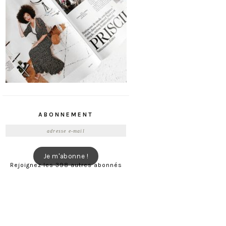
ABONNEMENT
Adresse
e-
mail
Je m'abonne !
Rejoignez les 398 autres abonnés