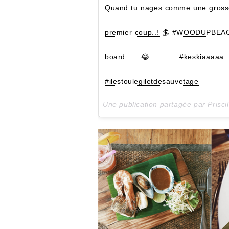
Quand tu nages comme une grosse 
premier coup..! 🏄 #WOODUPBEACHE
board 😂 #keskiaaaaa #s
#ilestoulegiletdesauvetage
Une publication partagée par Prisc