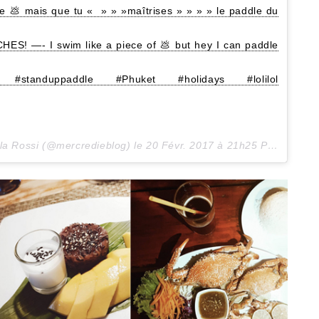
💩 mais que tu « » » »maîtrises » » » » le paddle du
S! —- I swim like a piece of 💩 but hey I can paddle
tanduppaddle #Phuket #holidays #lolilol
illa Rossi (@mercredieblog) le
20 Févr. 2017 à 21h25 PST