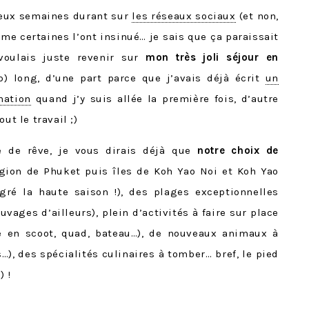
deux semaines durant sur
les réseaux sociaux
(et non,
me certaines l’ont insinué… je sais que ça paraissait
oulais juste revenir sur
mon très joli séjour en
op) long, d’une part parce que j’avais déjà écrit
un
nation
quand j’y suis allée la première fois, d’autre
ut le travail ;)
e de rêve, je vous dirais déjà que
notre choix de
gion de Phuket puis îles de Koh Yao Noi et Koh Yao
lgré la haute saison !), des plages exceptionnelles
vages d’ailleurs), plein d’activités à faire sur place
de en scoot, quad, bateau…), de nouveaux animaux à
…), des spécialités culinaires à tomber… bref, le pied
) !