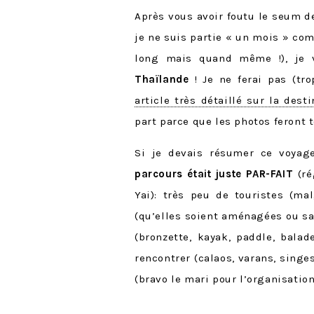
Après vous avoir foutu le seum 
je ne suis partie « un mois » com
long mais quand même !), je v
Thaïlande
! Je ne ferai pas (tr
article très détaillé sur la desti
part parce que les photos feront to
Si je devais résumer ce voyag
parcours était juste PAR-FAIT
(ré
Yai): très peu de touristes (ma
(qu’elles soient aménagées ou sau
(bronzette, kayak, paddle, bala
rencontrer (calaos, varans, singes
(bravo le mari pour l’organisation