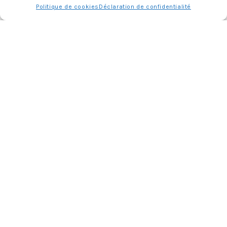
Politique de cookies
Déclaration de confidentialité
Charger plus
Follow me
CATÉGORIES
Catégories
RECHERCHER SUR LE BLOG
Rechercher :
PARUTIONS PRESSE