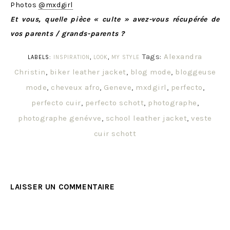
Photos
@mxdgirl
Et vous, quelle pièce « culte » avez-vous récupérée de
vos parents / grands-parents ?
Tags:
Alexandra
LABELS:
INSPIRATION
,
LOOK
,
MY STYLE
Christin
,
biker leather jacket
,
blog mode
,
bloggeuse
mode
,
cheveux afro
,
Geneve
,
mxdgirl
,
perfecto
,
perfecto cuir
,
perfecto schott
,
photographe
,
photographe genévve
,
school leather jacket
,
veste
cuir schott
LAISSER UN COMMENTAIRE