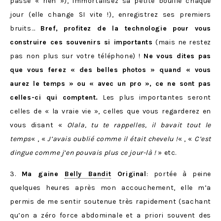
passe « rien »), immortalisez sa petite bouille chaque
jour (elle change SI vite !), enregistrez ses premiers
bruits…
Bref, profitez de la technologie pour vous
construire ces souvenirs si importants
(mais ne restez
pas non plus sur votre téléphone) !
Ne vous dites pas
que vous ferez « des belles photos » quand « vous
aurez le temps » ou « avec un pro », ce ne sont pas
celles-ci qui comptent.
Les plus importantes seront
celles de « la vraie vie », celles que vous regarderez en
vous disant «
Olala, tu te rappelles, il bavait tout le
temps
« , «
J’avais oublié comme il était chevelu !
« , «
C’est
dingue comme j’en pouvais plus ce jour-là !
» etc.
3.
Ma gaine
Belly Bandit
Original
: portée à peine
quelques heures après mon accouchement, elle m’a
permis de me sentir soutenue très rapidement (sachant
qu’on a zéro force abdominale et a priori souvent des