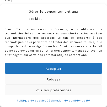
LOL).
11. Pour le bain, nous avons opté pour
la baignoire
Flexi
Gérer le consentement aux
de Stokke
(se plie très facilement et prend zéro place
cookies
dans la salle de bains, dans le coffre etc.)
à associer
Pour offrir les meilleures expériences, nous utilisons des
avec
une jolie cape
(parfaites pour enrober bébé, de la
technologies telles que les cookies pour stocker et/ou accéder
tête aux pieds et en un mouvement) pour un moment de
aux informations des appareils. Le fait de consentir à ces
technologies nous permettra de traiter des données telles que le
bain réussi et sans pleurs ;)
comportement de navigation ou les ID uniques sur ce site. Le fait
de ne pas consentir ou de retirer son consentement peut avoir un
12. Et pour terminer cette liste de favoris,
deux
effet négatif sur certaines caractéristiques et fonctions.
accessoires un poil « gadgets » mais qui sont
finalement bien utiles:
l’attache-tétine
(vous
Accepter
comprendrez vous-même pourquoi c’est indispensable..!)
Refuser
et aussi
le rétroviseur pour siège-arrière
(bien pratique
pour surveiller bébé en toute sécurité sur la route).
Voir les préférences
Place maintenant aux articles dont vous pourrez, à mon
Politique de cookies
Déclaration de confidentialité
sens, complètement vous passer
(présentés un peu en