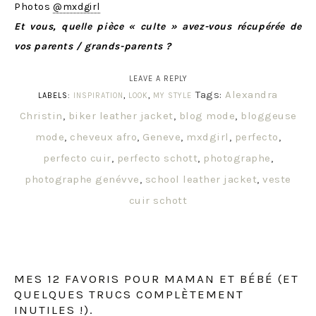
Photos
@mxdgirl
Et vous, quelle pièce « culte » avez-vous récupérée de
vos parents / grands-parents ?
LEAVE A REPLY
Tags:
Alexandra
LABELS:
INSPIRATION
,
LOOK
,
MY STYLE
Christin
,
biker leather jacket
,
blog mode
,
bloggeuse
mode
,
cheveux afro
,
Geneve
,
mxdgirl
,
perfecto
,
perfecto cuir
,
perfecto schott
,
photographe
,
photographe genévve
,
school leather jacket
,
veste
cuir schott
MES 12 FAVORIS POUR MAMAN ET BÉBÉ (ET
QUELQUES TRUCS COMPLÈTEMENT
INUTILES !).