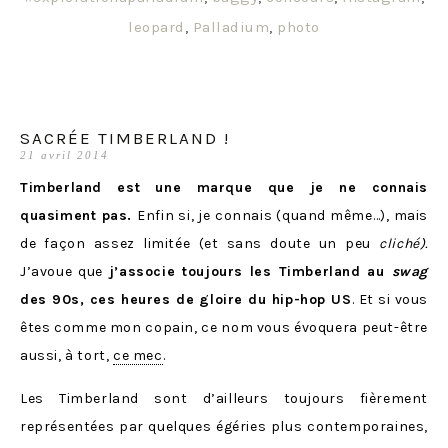
leopard
,
Palladium
,
photo
SACRÉE TIMBERLAND !
21 avril 2014
Timberland est une marque que je ne connais
quasiment pas.
Enfin si, je connais (quand même…), mais
de façon assez limitée (et sans doute un peu
cliché).
J’avoue que
j’associe toujours les Timberland au
swag
des 90s, ces heures de gloire du hip-hop US
. Et si vous
êtes comme mon copain, ce nom vous évoquera peut-être
aussi, à tort,
ce mec
.
Les Timberland sont d’ailleurs toujours fièrement
représentées par quelques égéries plus contemporaines,