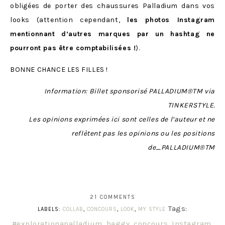
obligées de porter des chaussures Palladium dans vos
looks (attention cependant,
les photos Instagram
mentionnant d’autres marques par un hashtag ne
pourront pas être comptabilisées !
).
BONNE CHANCE LES FILLES !
Information: Billet sponsorisé PALLADIUM®TM via
TINKERSTYLE.
Les opinions exprimées ici sont celles de l’auteur et ne
reflètent pas les opinions ou les positions
de_PALLADIUM®TM
21 COMMENTS
Tags:
LABELS:
COLLAB
,
CONCOURS
,
LOOK
,
MY STYLE
#explorationapalladium
,
baggy
,
concours
,
Instagram
,