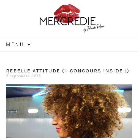
MERCREDIE
Aller
MENU
au
contenu
REBELLE ATTITUDE (+ CONCOURS INSIDE !).
2 septembre 2015