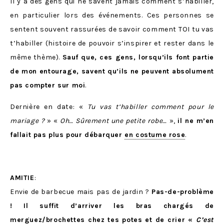
Il y a des gens qui ne savent jamais comment s’habiller,
en particulier lors des événements. Ces personnes se
sentent souvent rassurées de savoir comment TOI tu vas
t’habiller (histoire de pouvoir s’inspirer et rester dans le
même thème).
Sauf que, ces gens, lorsqu’ils font partie
de mon entourage, savent qu’ils ne peuvent absolument
pas compter sur moi
.
Dernière en date: «
Tu vas t’habiller comment pour le
mariage ?
» «
Oh… Sûrement une petite robe…
»,
il ne m’en
fallait pas plus pour débarquer
en costume rose
.
AMITIE
:
Envie de barbecue mais pas de jardin ?
Pas-de-problème
! Il suffit d’arriver les bras chargés de
merguez/brochettes chez tes potes et de crier «
C’est