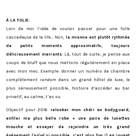
À LA FOLIE
:
Loin de moi l’idée de vouloir passer pour une folle
cascadeuse de la life… Non,
la mienne est plutôt rythmée
de petits moments approximatifs, toujours
délicieusement marrants
. Là, tout de suite, je pense aux
coups de bluff que nous mettons régulièrement en place
avec mon mec. Exemple: donner un numéro de chambre
complètement
random
dans un grand hôtel de luxe, le
plus sérieusement possible, histoire d’accéder au bar
privatif, au calme, t’as vu.
Objectif pour 2016:
relooker mon chéri en bodyguard,
enfiler ma plus belle robe + une paire de lunettes
mouche et essayer de rejoindre un très grand
événement
(privé
si possible, c’est plus fun !) en jouant