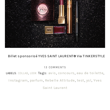
Billet sponsorisé YVES SAINT LAURENT® Via TINKERSTYLE
13 COMMENTS
Tags:
avis
,
concours
,
eau de toilette
,
LABELS:
COLLAB
,
LOOK
Instagram
,
parfum
,
Rebelle Attitude
,
test
,
ysl
,
Yves
Saint Laurent