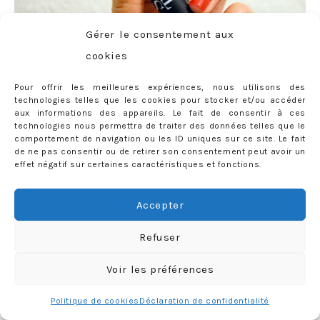
Gérer le consentement aux
cookies
Pour offrir les meilleures expériences, nous utilisons des
technologies telles que les cookies pour stocker et/ou accéder
Pour finir, j’ai voulu tester l’eau nue «
Bulleuse Rêveuse
« ,
aux informations des appareils. Le fait de consentir à ces
à appliquer au choix sur la lingerie, la peau ou les
technologies nous permettra de traiter des données telles que le
comportement de navigation ou les ID uniques sur ce site. Le fait
cheveux. Odeur beaucoup plus sucrée que ce à quoi je
de ne pas consentir ou de retirer son consentement peut avoir un
effet négatif sur certaines caractéristiques et fonctions.
m’attendais… mais néanmoins très agréable. Pour tout
vous dire, j’ai trouvé que ce parfum était
un véritable
Accepter
dupe du fameux «
Pink Sugar
» d’Aquolina
que je
portais au lycée (l’époque où je transformais les salles de
Refuser
classe en fête foraine, tellement l’odeur de barbe-à-papa
était présente… Mon dieu, mes pauvres camarades quand
Voir les préférences
j’y repense…): plus sucré, tu meurs.
Politique de cookies
Déclaration de confidentialité