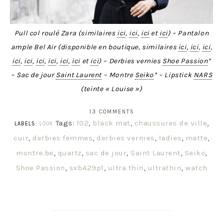
Pull col roulé Zara (similaires
ici
,
ici
,
ici
et
ici
) – Pantalon
ample Bel Air (disponible en boutique, similaires
ici
,
ici
,
ici
,
ici
,
ici
,
ici
,
ici
,
ici
,
ici
et
ici
) – Derbies vernies
Shoe Passion
*
– Sac de jour
Saint Laurent
– Montre
Seiko
* – Lipstick
NARS
(teinte « Louise »)
13 COMMENTS
Tags:
102
,
black mat
,
chaussures de ville
,
LABELS:
LOOK
cuir
,
derbies femmes
,
derbies vernies
,
ladies
,
matte
,
montre.be
,
quartz
,
sac de jour
,
Saint Laurent
,
Seiko
,
Shoe Passion
,
sxb429p1
,
ultra thin
,
ultrathin
,
watch