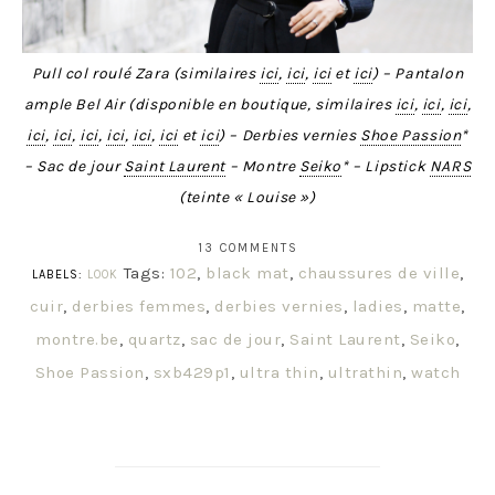
Pull col roulé Zara (similaires
ici
,
ici
,
ici
et
ici
) – Pantalon
ample Bel Air (disponible en boutique, similaires
ici
,
ici
,
ici
,
ici
,
ici
,
ici
,
ici
,
ici
,
ici
et
ici
) – Derbies vernies
Shoe Passion
*
– Sac de jour
Saint Laurent
– Montre
Seiko
* – Lipstick
NARS
(teinte « Louise »)
13 COMMENTS
Tags:
102
,
black mat
,
chaussures de ville
,
LABELS:
LOOK
cuir
,
derbies femmes
,
derbies vernies
,
ladies
,
matte
,
montre.be
,
quartz
,
sac de jour
,
Saint Laurent
,
Seiko
,
Shoe Passion
,
sxb429p1
,
ultra thin
,
ultrathin
,
watch