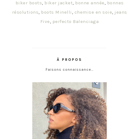
biker boots
,
biker jacket
,
bonne année
,
bonnes
résolutions
,
boots Minelli
,
chemise en soie
,
jeans
Five
,
perfecto Balenciaga
À PROPOS
Faisons connaissance…