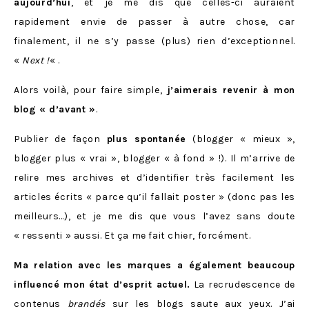
aujourd’hui
, et je me dis que celles-ci auraient
rapidement envie de passer à autre chose, car
finalement, il ne s’y passe (plus) rien d’exceptionnel.
«
Next !
« .
Alors voilà, pour faire simple,
j’aimerais revenir à mon
blog « d’avant »
.
Publier de façon
plus spontanée
(blogger « mieux »,
blogger plus « vrai », blogger « à fond » !). Il m’arrive de
relire mes archives et d’identifier très facilement les
articles écrits « parce qu’il fallait poster » (donc pas les
meilleurs…), et je me dis que vous l’avez sans doute
« ressenti » aussi. Et ça me fait chier, forcément.
Ma relation avec les marques a également beaucoup
influencé mon état d’esprit actuel.
La recrudescence de
contenus
brandés
sur les blogs saute aux yeux. J’ai