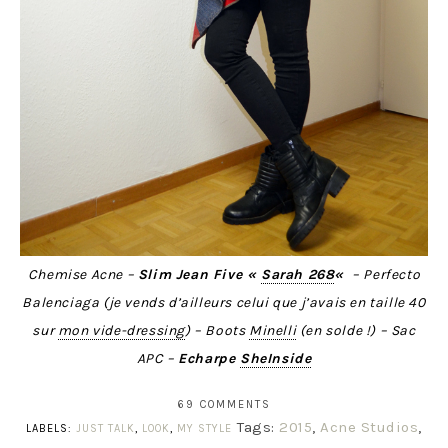
Chemise Acne –
Slim Jean Five «
Sarah 268
«
– Perfecto
Balenciaga (je vends d’ailleurs celui que j’avais en taille 40
sur
mon vide-dressing
) – Boots
Minelli
(en solde !) – Sac
APC –
Echarpe
SheInside
69 COMMENTS
Tags:
2015
,
Acne Studios
,
LABELS:
JUST TALK
,
LOOK
,
MY STYLE