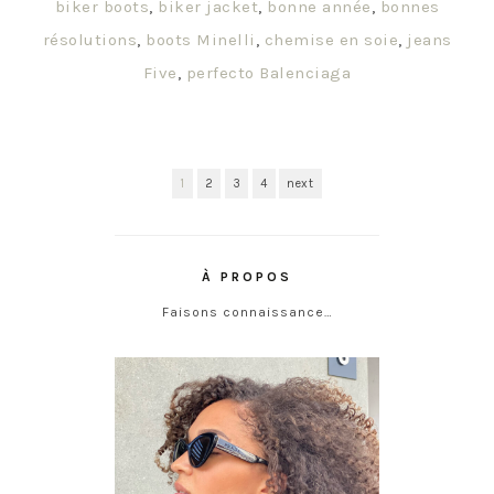
biker boots
,
biker jacket
,
bonne année
,
bonnes
résolutions
,
boots Minelli
,
chemise en soie
,
jeans
Five
,
perfecto Balenciaga
1
2
3
4
next
À PROPOS
Faisons connaissance…