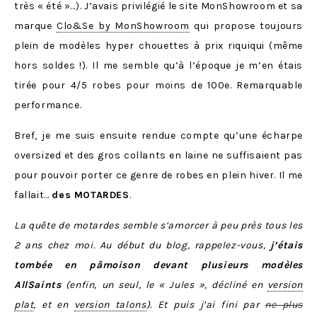
très « été »…). J’avais privilégié le site MonShowroom et sa
marque
Clo&Se by MonShowroom
qui propose toujours
plein de modèles hyper chouettes à prix riquiqui (même
hors soldes !). Il me semble qu’à l’époque je m’en étais
tirée pour 4/5 robes pour moins de 100e. Remarquable
performance.
Bref, je me suis ensuite rendue compte qu’une écharpe
oversized et des gros collants en laine ne suffisaient pas
pour pouvoir porter ce genre de robes en plein hiver. Il me
fallait…
des MOTARDES
.
La quête de motardes semble s’amorcer à peu près tous les
2 ans chez moi. Au début du blog, rappelez-vous,
j’étais
tombée en pâmoison devant plusieurs modèles
AllSaints
(enfin, un seul, le « Jules », décliné en
version
plat
, et en
version talons
). Et puis j’ai fini par
ne plus