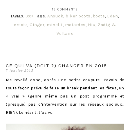
16 COMMENTS
Tags:
Anouck
,
biker boots
,
boots
,
Eden
,
LABELS:
LOOK
ersatz
,
Ginger
,
minelli
,
motardes
,
Niu
,
Zadig &
Voltaire
CE QUI VA (DOIT ?) CHANGER EN 2015.
7 janvier 2015
Me revoilà donc, après une petite coupure. J’avais de
toute façon prévu de
faire un break pendant les fêtes
, un
« vrai » (genre même pas un post programmé et
(presque) pas d’intervention sur les réseaux sociaux…
RIEN). Le néant, t’as vu.