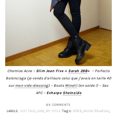
Chemise Acne –
Slim Jean Five «
Sarah 268
«
– Perfecto
Balenciaga (je vends d’ailleurs celui que j’avais en taille 40
sur
mon vide-dressing
) – Boots
Minelli
(en solde !) – Sac
APC –
Echarpe
SheInside
69 COMMENTS
Tags:
2015
,
Acne Studios
,
LABELS:
JUST TALK
,
LOOK
,
MY STYLE