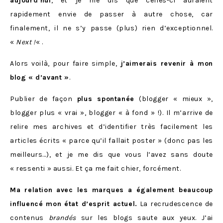
aujourd’hui
, et je me dis que celles-ci auraient
rapidement envie de passer à autre chose, car
finalement, il ne s’y passe (plus) rien d’exceptionnel.
«
Next !
« .
Alors voilà, pour faire simple,
j’aimerais revenir à mon
blog « d’avant »
.
Publier de façon
plus spontanée
(blogger « mieux »,
blogger plus « vrai », blogger « à fond » !). Il m’arrive de
relire mes archives et d’identifier très facilement les
articles écrits « parce qu’il fallait poster » (donc pas les
meilleurs…), et je me dis que vous l’avez sans doute
« ressenti » aussi. Et ça me fait chier, forcément.
Ma relation avec les marques a également beaucoup
influencé mon état d’esprit actuel.
La recrudescence de
contenus
brandés
sur les blogs saute aux yeux. J’ai