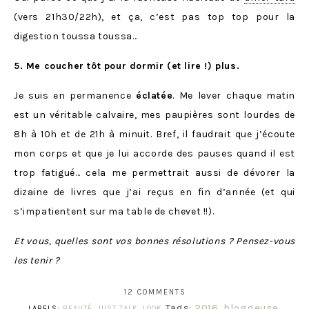
(vers 21h30/22h), et ça, c’est pas top top pour la
digestion toussa toussa…
5. Me coucher tôt pour dormir (et lire !) plus.
Je suis en permanence
éclatée
. Me lever chaque matin
est un véritable calvaire, mes paupières sont lourdes de
8h à 10h et de 21h à minuit. Bref, il faudrait que j’écoute
mon corps et que je lui accorde des pauses quand il est
trop fatigué… cela me permettrait aussi de dévorer la
dizaine de livres que j’ai reçus en fin d’année (et qui
s’impatientent sur ma table de chevet !!).
Et vous, quelles sont vos bonnes résolutions ? Pensez-vous
les tenir ?
12 COMMENTS
Tags:
2016
,
bloggeuse
,
LABELS:
BEAUTÉ
,
JUST TALK
,
LOOK