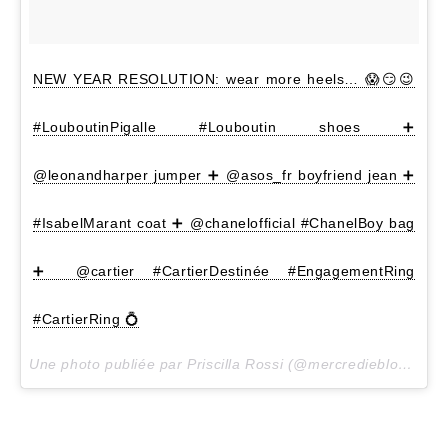
NEW YEAR RESOLUTION: wear more heels… 😱😏😉
#LouboutinPigalle #Louboutin shoes ➕
@leonandharper jumper ➕ @asos_fr boyfriend jean ➕
#IsabelMarant coat ➕ @chanelofficial #ChanelBoy bag
➕ @cartier #CartierDestinée #EngagementRing
#CartierRing 💍
Une photo publiée par Priscilla Rossi (@mercredieblog) le
6