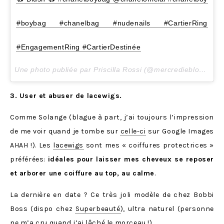
#boybag #chanelbag #nudenails #CartierRing
#EngagementRing #CartierDestinée
Une photo publiée par Priscilla Rossi (@mercredieblog) le
1
3. User et abuser de lacewigs.
Comme Solange (blague à part, j’ai toujours l’impression
de me voir quand je tombe sur
celle-ci
sur Google Images
AHAH !). Les
lacewigs
sont mes « coiffures protectrices »
préférées:
idéales pour laisser mes cheveux se reposer
et arborer une coiffure au top, au calme
.
La dernière en date ? Ce très joli modèle de chez Bobbi
Boss (dispo chez
Superbeauté
), ultra naturel (personne
ne m’a cru quand j’ai lâché le morceau !).