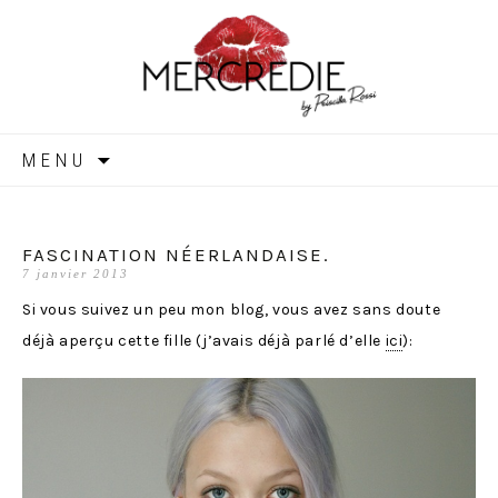
MERCREDIE
Aller
MENU
au
contenu
FASCINATION NÉERLANDAISE.
7 janvier 2013
Si vous suivez un peu mon blog, vous avez sans doute
déjà aperçu cette fille (j’avais déjà parlé d’elle
ici
):