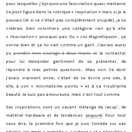
pour lesquelles j’éprouve une fascination quasi malsaine.
Ce post figure dans la rubrique «
Inspiration
» mais si je le
pouvais (et si ce n’était pas complètement stupide), je lui
créérais bien volontiers une catégorie rien qu’à elle.
«
Fascination
» pourquoi pas. Ou «
Les Magnétiques
« , ça
sonne bien et ça lui irait comme un gant. J’aurais aussi
pu
prendre mon courage à deux mains et
la contacter
pour lui demander gentiment de se présenter, de
répondre à mes petites questions… Mais non. Ce dont
j’avais vraiment envie, c’était de lui écrire une ode, à
elle, à son « minimalisme pointu » et à sa troublante
beauté. Je suis pas amoureuse, mais c’est tout comme.
Ses inspirations sont un savant mélange de recup’, de
matériel hardware et de tendances
seapunk
. Pour tout
vous dire, la première fois que je suis tombée sur ses
photos, les mots « nymphe », « cyborg » et « néoprène »