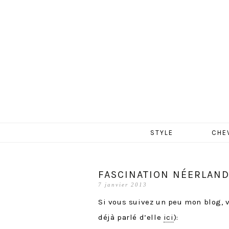
MERCR
Aller
STYLE
CHE
au
contenu
FASCINATION NÉERLAND
7 janvier 2013
Si vous suivez un peu mon blog, v
déjà parlé d’elle
ici
):