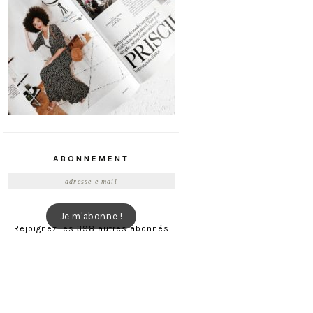
ABONNEMENT
Adresse
e-
mail
Je m'abonne !
Rejoignez les 398 autres abonnés