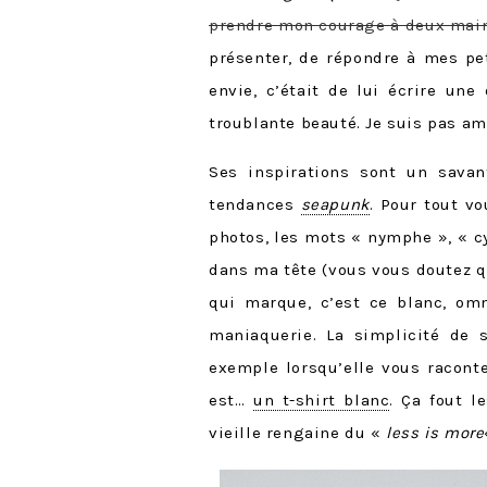
prendre mon courage à deux main
présenter, de répondre à mes pe
envie, c’était de lui écrire un
troublante beauté. Je suis pas a
Ses inspirations sont un sava
tendances
seapunk
. Pour tout v
photos, les mots « nymphe », « c
dans ma tête (vous vous doutez q
qui marque, c’est ce blanc, omn
maniaquerie. La simplicité de
exemple lorsqu’elle vous racont
est…
un t-shirt blanc
. Ça fout l
vieille rengaine du «
less is more