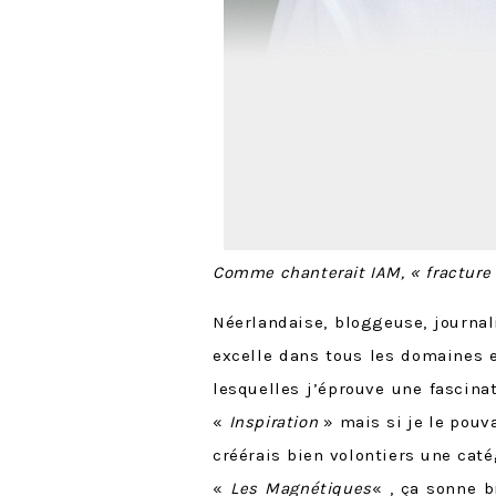
Comme chanterait IAM, « fracture ne
Néerlandaise, bloggeuse, journa
excelle dans tous les domaines e
lesquelles j’éprouve une fascina
«
Inspiration
» mais si je le pouva
créérais bien volontiers une caté
«
Les Magnétiques
« , ça sonne b