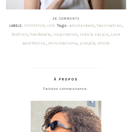
26 COMMENTS
Tags:
amsterdam
,
fascination
,
LABELS:
INSPIRATION
,
LOOK
fashion
,
hardware
,
inspiration
,
ivania carpio
,
Love
aesthetics
,
minimalisme
,
simple
,
white
À PROPOS
Faisons connaissance…