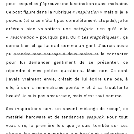
pour lesquelles j’éprouve une fascination quasi malsaine.
Ce post figure dans la rubrique «
Inspiration
» mais si je le
pouvais (et si ce n’était pas complètement stupide), je lui
créérais bien volontiers une catégorie rien qu’à elle.
«
Fascination
» pourquoi pas. Ou «
Les Magnétiques
« , ça
sonne bien et ça lui irait comme un gant. J’aurais aussi
pu
prendre mon courage à deux mains et
la contacter
pour lui demander gentiment de se présenter, de
répondre à mes petites questions… Mais non. Ce dont
j’avais vraiment envie, c’était de lui écrire une ode, à
elle, à son « minimalisme pointu » et à sa troublante
beauté. Je suis pas amoureuse, mais c’est tout comme.
Ses inspirations sont un savant mélange de recup’, de
matériel hardware et de tendances
seapunk
. Pour tout
vous dire, la première fois que je suis tombée sur ses
photos, les mots « nymphe », « cyborg » et « néoprène »