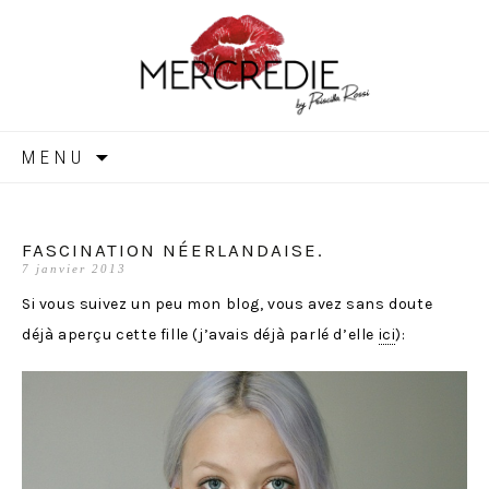
MERCREDIE
Aller
MENU
au
contenu
FASCINATION NÉERLANDAISE.
7 janvier 2013
Si vous suivez un peu mon blog, vous avez sans doute
déjà aperçu cette fille (j’avais déjà parlé d’elle
ici
):