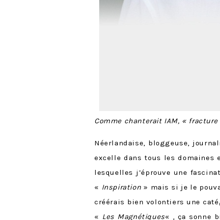
Comme chanterait IAM, « fracture ne
Néerlandaise, bloggeuse, journa
excelle dans tous les domaines e
lesquelles j’éprouve une fascina
«
Inspiration
» mais si je le pouva
créérais bien volontiers une caté
«
Les Magnétiques
« , ça sonne b