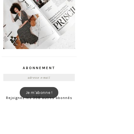
ABONNEMENT
Adresse
e-
mail
Je m'abonne !
Rejoignez les 398 autres abonnés