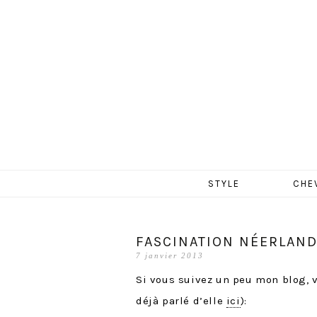
MERCR
Aller
STYLE
CHE
au
contenu
FASCINATION NÉERLAND
7 janvier 2013
Si vous suivez un peu mon blog, v
déjà parlé d’elle
ici
):