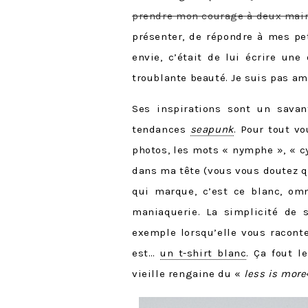
prendre mon courage à deux main
présenter, de répondre à mes pe
envie, c’était de lui écrire un
troublante beauté. Je suis pas a
Ses inspirations sont un sava
tendances
seapunk
. Pour tout v
photos, les mots « nymphe », « c
dans ma tête (vous vous doutez q
qui marque, c’est ce blanc, omn
maniaquerie. La simplicité de
exemple lorsqu’elle vous racont
est…
un t-shirt blanc
. Ça fout l
vieille rengaine du «
less is more