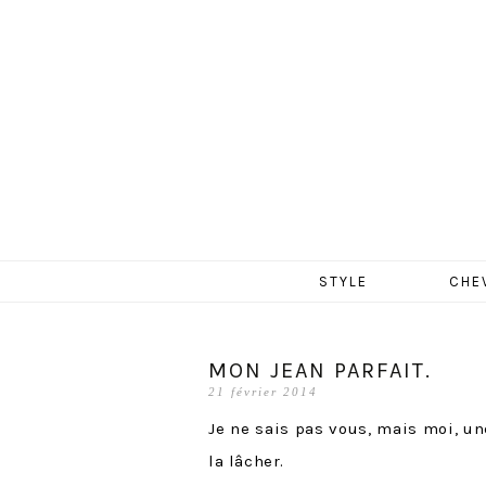
MERCR
Aller
STYLE
CHE
au
contenu
MON JEAN PARFAIT.
21 février 2014
Je ne sais pas vous, mais moi, une
la lâcher.