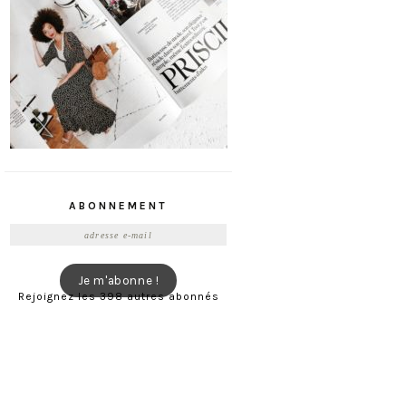
ABONNEMENT
Adresse
e-
mail
Je m'abonne !
Rejoignez les 398 autres abonnés