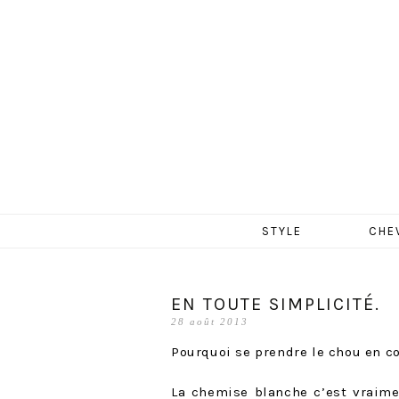
MERCR
Aller
STYLE
CHE
au
contenu
EN TOUTE SIMPLICITÉ.
28 août 2013
Pourquoi se prendre le chou en cou
La chemise blanche c’est vraim