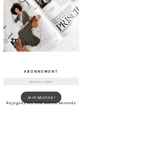
ABONNEMENT
Adresse
e-
mail
Je m'abonne !
Rejoignez les 398 autres abonnés