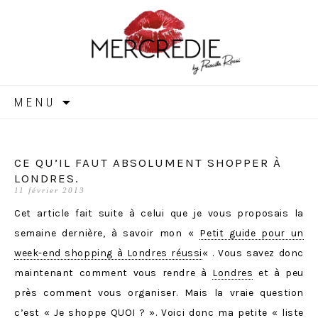
MERCREDIE
Aller
MENU
au
contenu
CE QU’IL FAUT ABSOLUMENT SHOPPER À
LONDRES.
11 février 2013
Cet article fait suite à celui que je vous proposais la
semaine dernière, à savoir mon «
Petit guide pour un
week-end shopping à Londres réussi
« . Vous savez donc
maintenant comment vous rendre à
Londres
et à peu
près comment vous organiser. Mais la vraie question
c’est « Je shoppe QUOI ? ». Voici donc ma petite « liste