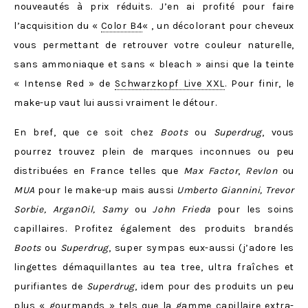
nouveautés à prix réduits. J’en ai profité pour faire
l’acquisition du «
Color B4
« , un décolorant pour cheveux
vous permettant de retrouver votre couleur naturelle,
sans ammoniaque et sans « bleach » ainsi que la teinte
« Intense Red » de
Schwarzkopf Live XXL
. Pour finir, le
make-up vaut lui aussi vraiment le détour.
En bref, que ce soit chez
Boots
ou
Superdrug
, vous
pourrez trouvez plein de marques inconnues ou peu
distribuées en France telles que
Max Factor
,
Revlon
ou
MUA
pour le make-up mais aussi
Umberto Giannini, Trevor
Sorbie, ArganOil, Samy
ou
John Frieda
pour les soins
capillaires. Profitez également des produits brandés
Boots
ou
Superdrug
, super sympas eux-aussi (j’adore les
lingettes démaquillantes au tea tree, ultra fraîches et
purifiantes de
Superdrug
, idem pour des produits un peu
plus « gourmands » tels que la gamme capillaire extra-