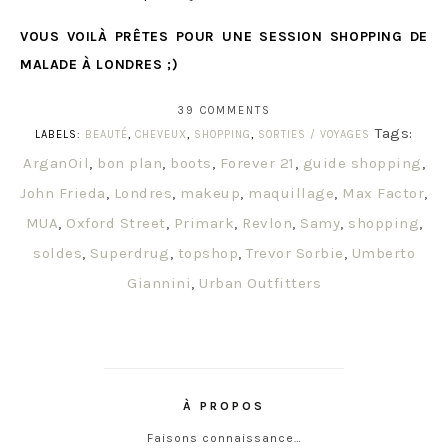
VOUS VOILÀ PRÊTES POUR UNE SESSION SHOPPING DE
MALADE À LONDRES ;)
39 COMMENTS
Tags:
LABELS:
BEAUTÉ
,
CHEVEUX
,
SHOPPING
,
SORTIES / VOYAGES
ArganOil
,
bon plan
,
boots
,
Forever 21
,
guide shopping
,
John Frieda
,
Londres
,
makeup
,
maquillage
,
Max Factor
,
MUA
,
Oxford Street
,
Primark
,
Revlon
,
Samy
,
shopping
,
soldes
,
Superdrug
,
topshop
,
Trevor Sorbie
,
Umberto
Giannini
,
Urban Outfitters
À PROPOS
Faisons connaissance…