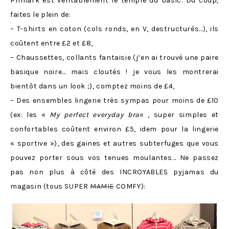
Primark est véritablement le temple du basic. Du coup,
faites le plein de:
– T-shirts en coton (cols ronds, en V, destructurés…), ils
coûtent entre £2 et £8,
– Chaussettes, collants fantaisie (j’en ai trouvé une paire
basique noire… mais cloutés ! je vous les montrerai
bientôt dans un look ;), comptez moins de £4,
– Des ensembles lingerie très sympas pour moins de £10
(ex: les «
My perfect everyday bra
« , super simples et
confortables coûtent environ £5, idem pour la lingerie
« sportive »), des gaines et autres subterfuges que vous
pouvez porter sous vos tenues moulantes… Ne passez
pas non plus à côté des INCROYABLES pyjamas du
magasin (tous SUPER
MAMIE
COMFY):