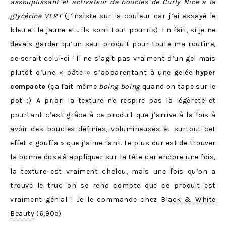
assouplissant et activateur de boucles de Curly Nice à la
glycérine VERT
(j’insiste sur la couleur car j’ai essayé le
bleu et le jaune et… ils sont tout pourris). En fait, si je ne
devais garder qu’un seul produit pour toute ma routine,
ce serait celui-ci ! Il ne s’agit pas vraiment d’un gel mais
plutôt d’une « pâte » s’apparentant à une gelée
hyper
compacte
(ça fait même
boing boing
quand on tape sur le
pot ;). A priori la texture ne respire pas la légèreté et
pourtant c’est grâce à ce produit que j’arrive à la fois à
avoir des boucles définies, volumineuses et surtout cet
effet « gouffa » que j’aime tant. Le plus dur est de trouver
la bonne dose à appliquer sur la tête car encore une fois,
la texture est vraiment chelou, mais une fois qu’on a
trouvé le truc on se rend compte que ce produit est
vraiment génial ! Je le commande chez
Black & White
Beauty
(6,90e).