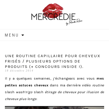
MERCREDIE
Aller
MENU
au
contenu
UNE ROUTINE CAPILLAIRE POUR CHEVEUX
FRISÉS / PLUSIEURS OPTIONS DE
PRODUITS (+ CONCOURS INSIDE !).
18 décembre 2014
Il y a quelques semaines, j’échangeais avec vous
mes
petites astuces cheveux
dans ma dernière vidéo
routine
slash
wash’n’go
slash
étirage de cheveux pour illusion de
cheveux plus longs
: