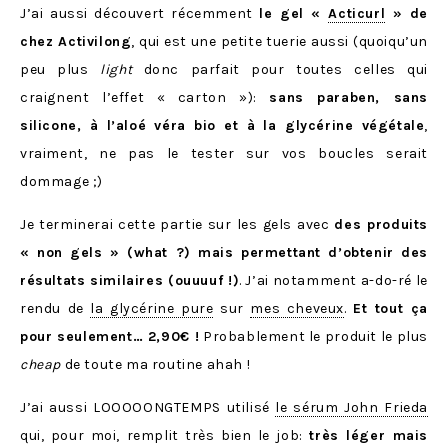
J’ai aussi découvert récemment
le gel «
Acticurl
» de
chez Activilong
, qui est une petite tuerie aussi (quoiqu’un
peu plus
light
donc parfait pour toutes celles qui
craignent l’effet « carton »):
sans paraben, sans
silicone, à l’aloé véra bio et à la glycérine végétale
,
vraiment, ne pas le tester sur vos boucles serait
dommage ;)
Je terminerai cette partie sur les gels avec
des produits
« non gels » (what ?) mais permettant d’obtenir des
résultats similaires (ouuuuf !)
. J’ai notamment a-do-ré le
rendu de
la glycérine pure
sur
mes cheveux
.
Et tout ça
pour seulement… 2,90
€
!
Probablement le produit le plus
cheap
de toute ma routine ahah !
J’ai aussi LOOOOONGTEMPS utilisé
le sérum John Frieda
qui, pour moi, remplit très bien le job:
très léger mais