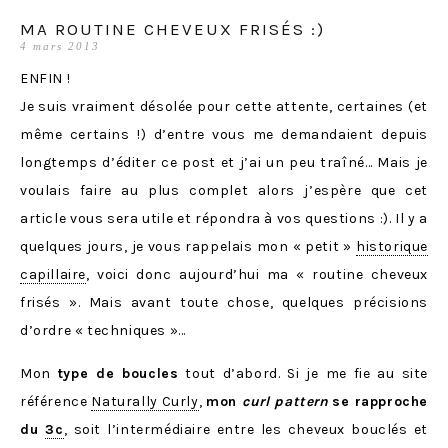
MA ROUTINE CHEVEUX FRISÉS :)
4 mars 2013
ENFIN !
Je suis vraiment désolée pour cette attente, certaines (et
même certains !) d’entre vous me demandaient depuis
longtemps d’éditer ce post et j’ai un peu traîné… Mais je
voulais faire au plus complet alors j’espère que cet
article vous sera utile et répondra à vos questions :). Il y a
quelques jours, je vous rappelais mon « petit »
historique
capillaire
, voici donc aujourd’hui ma « routine cheveux
frisés ». Mais avant toute chose, quelques précisions
d’ordre « techniques »…
Mon
type de boucles
tout d’abord. Si je me fie au site
référence
Naturally Curly
,
mon
curl pattern
se rapproche
du
3c
, soit l’intermédiaire entre les cheveux bouclés et