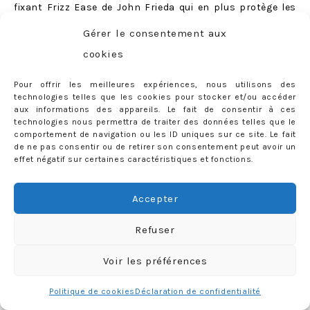
fixant Frizz Ease de John Frieda qui en plus protège les
cheveux de l’humidité.
Gérer le consentement aux
cookies
4. Je soigne
Pour offrir les meilleures expériences, nous utilisons des
technologies telles que les cookies pour stocker et/ou accéder
aux informations des appareils. Le fait de consentir à ces
technologies nous permettra de traiter des données telles que le
comportement de navigation ou les ID uniques sur ce site. Le fait
de ne pas consentir ou de retirer son consentement peut avoir un
effet négatif sur certaines caractéristiques et fonctions.
Accepter
J’essaye de me faire
un masque au moins une fois par
semaine
(après mon co-wash). Et pour cela, je n’ai rien
Refuser
trouvé de mieux que le
Hair Mayonnaise
, un grand
Voir les préférences
classique. Extrêmement riche, ultra super méga
démélant,
il transforme radicalement mes cheveux à
Politique de cookies
Déclaration de confidentialité
chaque application
(par exemple je l’applique après