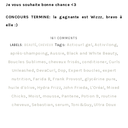
Je vous souhaite bonne chance <3
CONCOURS TERMINE: la gagnante est Wizzz, bravo à
elle :)
161 COMMENTS
Tags:
Acticurl gel
,
Activilong
,
LABELS:
BEAUTÉ
,
CHEVEUX
après-shampoing
,
Aussie
,
Black and White Beauty
,
Boucles Sublimes
,
cheveux frisés
,
conditioner
,
Curls
Unleashed
,
DevaCurl
,
Dop
,
Expert boucles
,
expert
nutrition
,
Farida B
,
Frank Provost
,
glycérine pure
,
huile d'olive
,
Hydra Frizz
,
John Frieda
,
L'Oréal
,
Mixed
Chicks
,
Moist
,
mousse
,
Pantene
,
Potion 9
,
routine
cheveux
,
Sebastian
,
serum
,
Toni&Guy
,
Ultra Doux