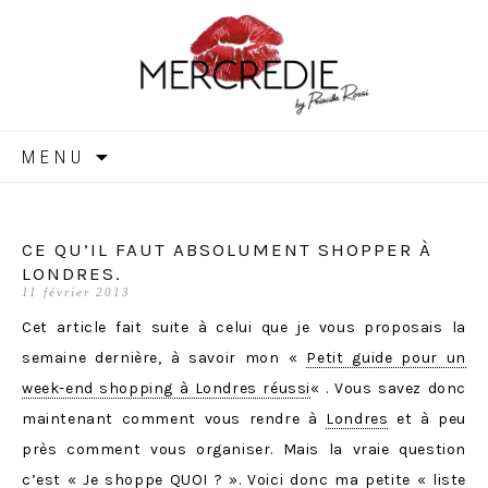
MERCREDIE
Aller
MENU
au
contenu
CE QU’IL FAUT ABSOLUMENT SHOPPER À
LONDRES.
11 février 2013
Cet article fait suite à celui que je vous proposais la
semaine dernière, à savoir mon «
Petit guide pour un
week-end shopping à Londres réussi
« . Vous savez donc
maintenant comment vous rendre à
Londres
et à peu
près comment vous organiser. Mais la vraie question
c’est « Je shoppe QUOI ? ». Voici donc ma petite « liste