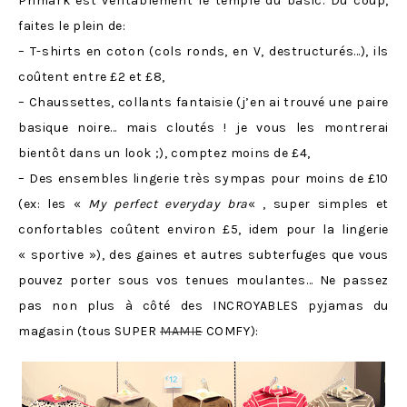
Primark est véritablement le temple du basic. Du coup,
faites le plein de:
– T-shirts en coton (cols ronds, en V, destructurés…), ils
coûtent entre £2 et £8,
– Chaussettes, collants fantaisie (j’en ai trouvé une paire
basique noire… mais cloutés ! je vous les montrerai
bientôt dans un look ;), comptez moins de £4,
– Des ensembles lingerie très sympas pour moins de £10
(ex: les «
My perfect everyday bra
« , super simples et
confortables coûtent environ £5, idem pour la lingerie
« sportive »), des gaines et autres subterfuges que vous
pouvez porter sous vos tenues moulantes… Ne passez
pas non plus à côté des INCROYABLES pyjamas du
magasin (tous SUPER
MAMIE
COMFY):