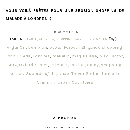
VOUS VOILÀ PRÊTES POUR UNE SESSION SHOPPING DE
MALADE À LONDRES ;)
39 COMMENTS
Tags:
LABELS:
BEAUTÉ
,
CHEVEUX
,
SHOPPING
,
SORTIES / VOYAGES
ArganOil
,
bon plan
,
boots
,
Forever 21
,
guide shopping
,
John Frieda
,
Londres
,
makeup
,
maquillage
,
Max Factor
,
MUA
,
Oxford Street
,
Primark
,
Revlon
,
Samy
,
shopping
,
soldes
,
Superdrug
,
topshop
,
Trevor Sorbie
,
Umberto
Giannini
,
Urban Outfitters
À PROPOS
Faisons connaissance…