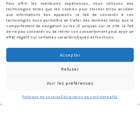
Pour offrir les meilleures expériences, nous utilisons des
technologies telles que les cookies pour stocker et/ou accéder
aux informations des appareils. Le fait de consentir à ces
technologies nous permettra de traiter des données telles que le
comportement de navigation ou les ID uniques sur ce site. Le fait
de ne pas consentir ou de retirer son consentement peut avoir un
effet négatif sur certaines caractéristiques et fonctions.
Accepter
Refuser
ABONNEMENT
Voir les préférences
Adresse
e-
Politique de cookies
Déclaration de confidentialité
mail
Je m'abonne !
Rejoignez les 398 autres abonnés
mercredie © 2026 All Rights Reserved
Designed by
Light Morango