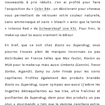
nouveautés à prix réduits. J’en ai profité pour faire
l’acquisition du «
Color B4
« , un décolorant pour cheveux
vous permettant de retrouver votre couleur naturelle,
sans ammoniaque et sans « bleach » ainsi que la teinte
« Intense Red » de
Schwarzkopf Live XXL
. Pour finir, le
make-up vaut lui aussi vraiment le détour.
En bref, que ce soit chez
Boots
ou
Superdrug
, vous
pourrez trouvez plein de marques inconnues ou peu
distribuées en France telles que
Max Factor
,
Revlon
ou
MUA
pour le make-up mais aussi
Umberto Giannini, Trevor
Sorbie, ArganOil, Samy
ou
John Frieda
pour les soins
capillaires. Profitez également des produits brandés
Boots
ou
Superdrug
, super sympas eux-aussi (j’adore les
lingettes démaquillantes au tea tree, ultra fraîches et
purifiantes de
Superdrug
, idem pour des produits un peu
plus « gourmands » tels que la gamme capillaire extra-