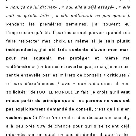
«
non, ça ne lui dit rien
« , «
oui, elle a déjà essayé
« , «
elle
sait ce qu’elle fait
« , «
elle préfèrerait ne pas que…
« ).
Pendant les premières semaines, j’ai souvent eu
l’impression qu’il était parfois compliqué voire pénible de
faire respecter mes choix.
Et même si je suis plutôt
indépendante, j’ai été très contente d’avoir mon mari
pour me soutenir, me protéger et même me
« défendre »
(en bonne introvertie que je suis, je me suis
sentie ensevelie par les milliers de conseils / critiques /
retours d’expériences / avis – contradictoires et non
sollicités – de TOUT LE MONDE). En fait,
je crois qu’il vaut
mieux partir du principe que si les parents ne vous ont
pas explicitement demandé de conseil, c’est qu’ils n’en
veulent pas
(à l’ère d’internet et des réseaux sociaux, il y
a à peu près 99% de chance pour qu’ils se soient déjà
informés sur un sujet en cas de doute, et auprès des