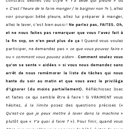
constats débiles (du style «
Y’a bébé qui pleure
» ou
«
C’est l’heure de le faire manger / le baigner non ?
« ), allez
voir pourquoi bébé pleure, allez lui préparer à manger,
allez le laver, c’est bien aussi !
Ne parlez pas, FAITES. Oh,
et ne nous faites pas remarquer que vous l’avez fait à
la fin svp, on n’en peut plus de ça !
Quand vous voulez
participer, ne demandez pas «
ce que vous pouvez faire
»
ou «
comment vous pouvez aider
« .
Comment voulez vous
qu’on se sente « aidées » si vous nous demandez sans
arrêt de nous remémorer la liste de tâches qui nous
hante du soir au matin et que vous avez le privilège
d’ignorer (du moins partiellement).
Réfléchissez 3sec
et faites ce qui semble être à faire ! Si VRAIMENT vous
hésitez,
à la limite
posez des questions précises («
Qu’est-ce que je peux mettre à laver dans la machine
»
plutôt que «
Y’a quoi à faire ?
»). Pour finir, quand vous