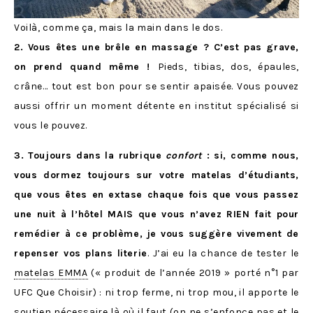
Voilà, comme ça, mais la main dans le dos.
2. Vous êtes une brêle en massage ? C’est pas grave,
on prend quand même !
Pieds, tibias, dos, épaules,
crâne… tout est bon pour se sentir apaisée. Vous pouvez
aussi offrir un moment détente en institut spécialisé si
vous le pouvez.
3. Toujours dans la rubrique
confort
: si, comme nous,
vous dormez toujours sur votre matelas d’étudiants,
que vous êtes en extase chaque fois que vous passez
une nuit à l’hôtel MAIS que vous n’avez RIEN fait pour
remédier à ce problème,
je vous suggère vivement de
repenser vos plans literie
. J’ai eu la chance de tester le
matelas EMMA
(« produit de l’année 2019 » porté n°1 par
UFC Que Choisir) : ni trop ferme, ni trop mou, il apporte le
soutien nécessaire là où il faut (on ne s’enfonce pas et le