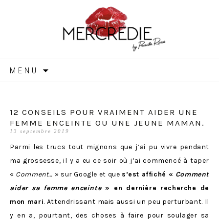
MERCREDIE
Aller
MENU
au
contenu
12 CONSEILS POUR VRAIMENT AIDER UNE
FEMME ENCEINTE OU UNE JEUNE MAMAN.
13 septembre 2019
Parmi les trucs tout mignons que j’ai pu vivre pendant
ma grossesse, il y a eu ce soir où j’ai commencé à taper
«
Comment…
» sur Google et que
s’est affiché «
Comment
aider sa femme enceinte
» en dernière recherche de
mon mari
. Attendrissant mais aussi un peu perturbant. Il
y en a, pourtant, des choses à faire pour soulager sa