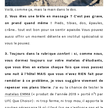
Voilà, comme ça, mais la main dans le dos.
2. Vous êtes une brêle en massage ? C’est pas grave,
on prend quand même !
Pieds, tibias, dos, épaules,
crâne… tout est bon pour se sentir apaisée. Vous pouvez
aussi offrir un moment détente en institut spécialisé si
vous le pouvez.
3. Toujours dans la rubrique
confort
: si, comme nous,
vous dormez toujours sur votre matelas d’étudiants,
que vous êtes en extase chaque fois que vous passez
une nuit à l’hôtel MAIS que vous n’avez RIEN fait pour
remédier à ce problème,
je vous suggère vivement de
repenser vos plans literie
. J’ai eu la chance de tester le
matelas EMMA
(« produit de l’année 2019 » porté n°1 par
UFC Que Choisir) : ni trop ferme, ni trop mou, il apporte le
soutien nécessaire là où il faut (on ne s’enfonce pas et le