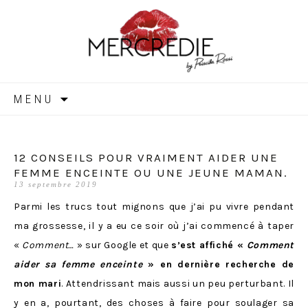
MERCREDIE
Aller
MENU
au
contenu
12 CONSEILS POUR VRAIMENT AIDER UNE
FEMME ENCEINTE OU UNE JEUNE MAMAN.
13 septembre 2019
Parmi les trucs tout mignons que j’ai pu vivre pendant
ma grossesse, il y a eu ce soir où j’ai commencé à taper
«
Comment…
» sur Google et que
s’est affiché «
Comment
aider sa femme enceinte
» en dernière recherche de
mon mari
. Attendrissant mais aussi un peu perturbant. Il
y en a, pourtant, des choses à faire pour soulager sa