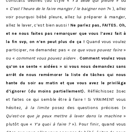
constats débiles (du style «
Y’a bébé qui pleure
» ou
«
C’est l’heure de le faire manger / le baigner non ?
« ), allez
voir pourquoi bébé pleure, allez lui préparer à manger,
allez le laver, c’est bien aussi !
Ne parlez pas, FAITES. Oh,
et ne nous faites pas remarquer que vous l’avez fait à
la fin svp, on n’en peut plus de ça !
Quand vous voulez
participer, ne demandez pas «
ce que vous pouvez faire
»
ou «
comment vous pouvez aider
« .
Comment voulez vous
qu’on se sente « aidées » si vous nous demandez sans
arrêt de nous remémorer la liste de tâches qui nous
hante du soir au matin et que vous avez le privilège
d’ignorer (du moins partiellement).
Réfléchissez 3sec
et faites ce qui semble être à faire ! Si VRAIMENT vous
hésitez,
à la limite
posez des questions précises («
Qu’est-ce que je peux mettre à laver dans la machine
»
plutôt que «
Y’a quoi à faire ?
»). Pour finir, quand vous