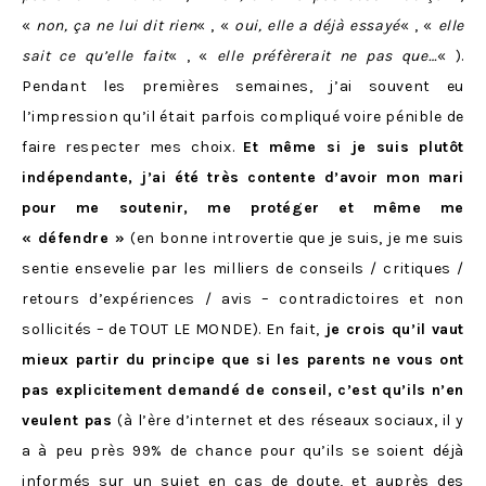
«
non, ça ne lui dit rien
« , «
oui, elle a déjà essayé
« , «
elle
sait ce qu’elle fait
« , «
elle préfèrerait ne pas que…
« ).
Pendant les premières semaines, j’ai souvent eu
l’impression qu’il était parfois compliqué voire pénible de
faire respecter mes choix.
Et même si je suis plutôt
indépendante, j’ai été très contente d’avoir mon mari
pour me soutenir, me protéger et même me
« défendre »
(en bonne introvertie que je suis, je me suis
sentie ensevelie par les milliers de conseils / critiques /
retours d’expériences / avis – contradictoires et non
sollicités – de TOUT LE MONDE). En fait,
je crois qu’il vaut
mieux partir du principe que si les parents ne vous ont
pas explicitement demandé de conseil, c’est qu’ils n’en
veulent pas
(à l’ère d’internet et des réseaux sociaux, il y
a à peu près 99% de chance pour qu’ils se soient déjà
informés sur un sujet en cas de doute, et auprès des