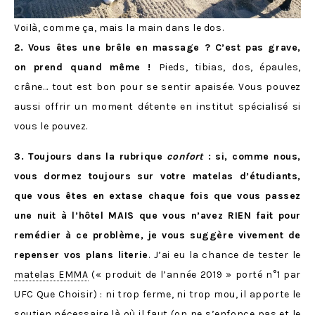
Voilà, comme ça, mais la main dans le dos.
2. Vous êtes une brêle en massage ? C’est pas grave,
on prend quand même !
Pieds, tibias, dos, épaules,
crâne… tout est bon pour se sentir apaisée. Vous pouvez
aussi offrir un moment détente en institut spécialisé si
vous le pouvez.
3. Toujours dans la rubrique
confort
: si, comme nous,
vous dormez toujours sur votre matelas d’étudiants,
que vous êtes en extase chaque fois que vous passez
une nuit à l’hôtel MAIS que vous n’avez RIEN fait pour
remédier à ce problème,
je vous suggère vivement de
repenser vos plans literie
. J’ai eu la chance de tester le
matelas EMMA
(« produit de l’année 2019 » porté n°1 par
UFC Que Choisir) : ni trop ferme, ni trop mou, il apporte le
soutien nécessaire là où il faut (on ne s’enfonce pas et le