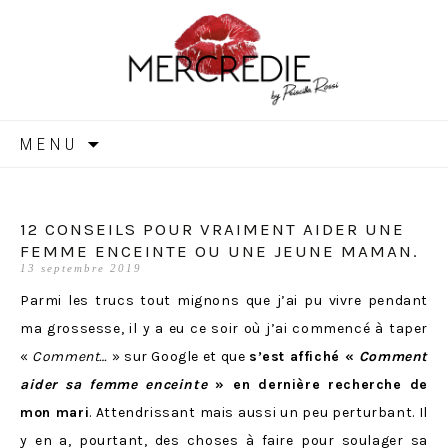
MERCREDIE
Aller
MENU
au
contenu
12 CONSEILS POUR VRAIMENT AIDER UNE
FEMME ENCEINTE OU UNE JEUNE MAMAN.
13 septembre 2019
Parmi les trucs tout mignons que j’ai pu vivre pendant
ma grossesse, il y a eu ce soir où j’ai commencé à taper
«
Comment…
» sur Google et que
s’est affiché «
Comment
aider sa femme enceinte
» en dernière recherche de
mon mari
. Attendrissant mais aussi un peu perturbant. Il
y en a, pourtant, des choses à faire pour soulager sa