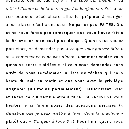
constats débiles (du style «
Y’a bébé qui pleure
» ou
«
C’est l’heure de le faire manger / le baigner non ?
« ), allez
voir pourquoi bébé pleure, allez lui préparer à manger,
allez le laver, c’est bien aussi !
Ne parlez pas, FAITES. Oh,
et ne nous faites pas remarquer que vous l’avez fait à
la fin svp, on n’en peut plus de ça !
Quand vous voulez
participer, ne demandez pas «
ce que vous pouvez faire
»
ou «
comment vous pouvez aider
« .
Comment voulez vous
qu’on se sente « aidées » si vous nous demandez sans
arrêt de nous remémorer la liste de tâches qui nous
hante du soir au matin et que vous avez le privilège
d’ignorer (du moins partiellement).
Réfléchissez 3sec
et faites ce qui semble être à faire ! Si VRAIMENT vous
hésitez,
à la limite
posez des questions précises («
Qu’est-ce que je peux mettre à laver dans la machine
»
plutôt que «
Y’a quoi à faire ?
»). Pour finir, quand vous