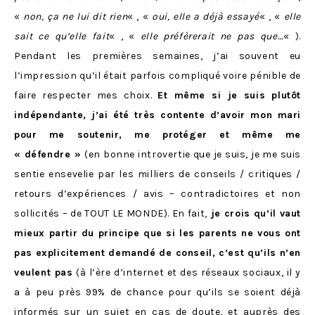
«
non, ça ne lui dit rien
« , «
oui, elle a déjà essayé
« , «
elle
sait ce qu’elle fait
« , «
elle préfèrerait ne pas que…
« ).
Pendant les premières semaines, j’ai souvent eu
l’impression qu’il était parfois compliqué voire pénible de
faire respecter mes choix.
Et même si je suis plutôt
indépendante, j’ai été très contente d’avoir mon mari
pour me soutenir, me protéger et même me
« défendre »
(en bonne introvertie que je suis, je me suis
sentie ensevelie par les milliers de conseils / critiques /
retours d’expériences / avis – contradictoires et non
sollicités – de TOUT LE MONDE). En fait,
je crois qu’il vaut
mieux partir du principe que si les parents ne vous ont
pas explicitement demandé de conseil, c’est qu’ils n’en
veulent pas
(à l’ère d’internet et des réseaux sociaux, il y
a à peu près 99% de chance pour qu’ils se soient déjà
informés sur un sujet en cas de doute, et auprès des