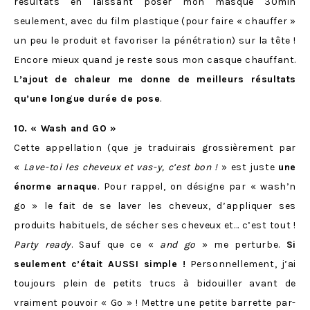
résultats en laissant poser mon masque 30min
seulement, avec du film plastique (pour faire « chauffer »
un peu le produit et favoriser la pénétration) sur la tête !
Encore mieux quand je reste sous mon casque chauffant.
L’ajout de chaleur me donne de meilleurs résultats
qu’une longue durée de pose
.
10. « Wash and GO »
Cette appellation (que je traduirais grossièrement par
«
Lave-toi les cheveux et vas-y, c’est bon !
» est juste
une
énorme arnaque
. Pour rappel, on désigne par « wash’n
go » le fait de se laver les cheveux, d’appliquer ses
produits habituels, de sécher ses cheveux et… c’est tout !
Party ready
. Sauf que ce «
and go
» me perturbe.
Si
seulement c’était AUSSI simple !
Personnellement, j’ai
toujours plein de petits trucs à bidouiller avant de
vraiment pouvoir « Go » ! Mettre une petite barrette par-