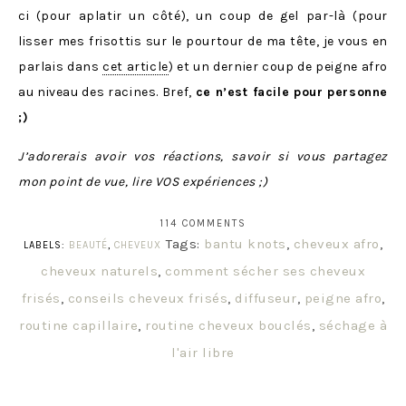
ci (pour aplatir un côté), un coup de gel par-là (pour
lisser mes frisottis sur le pourtour de ma tête, je vous en
parlais dans
cet article
) et un dernier coup de peigne afro
au niveau des racines. Bref,
ce n’est facile pour personne
;)
J’adorerais avoir vos réactions, savoir si vous partagez
mon point de vue, lire VOS expériences ;)
114 COMMENTS
Tags:
bantu knots
,
cheveux afro
,
LABELS:
BEAUTÉ
,
CHEVEUX
cheveux naturels
,
comment sécher ses cheveux
frisés
,
conseils cheveux frisés
,
diffuseur
,
peigne afro
,
routine capillaire
,
routine cheveux bouclés
,
séchage à
l'air libre