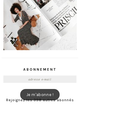
ABONNEMENT
Adresse
e-
mail
Je m'abonne !
Rejoignez les 398 autres abonnés