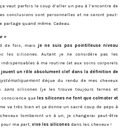
ça vaut parfois le coup d’aller un peu à l’encontre de
es conclusions sont personnelles et ne seront peut-
 je partage quand même. Cadeau.
e »
rd de fois, mais
je ne suis pas pointilleuse niveau
ec les silicones. Autant je ne considère pas les
indispensables à ma routine (et aux soins corporels
s jouent un rôle absolument clef dans la définition de
systématiquement
déçue du rendu de mes cheveux
ts
sans
silicones (je les trouve toujours ternes et
nt conscience que
les silicones ne font que colmater et
me va très bien et ça donne un sacré coup de peps à
cheveux tomberont un à un, je changerai peut-être
, pour ma part,
vive les silicones
dans les cheveux !