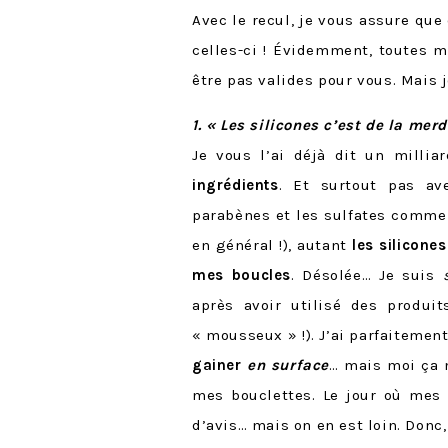
Avec le recul, je vous assure que 
celles-ci ! Évidemment, toutes m
être pas valides pour vous. Mais
1. « Les silicones c’est de la merd
Je vous l’ai déjà dit un millia
ingrédients
. Et surtout pas av
parabènes et les sulfates comme 
en général !), autant
les silicone
mes boucles
. Désolée… Je suis
après avoir utilisé des produi
« mousseux » !). J’ai parfaiteme
gainer
en surface
… mais moi ça 
mes bouclettes. Le jour où mes 
d’avis… mais on en est loin. Donc