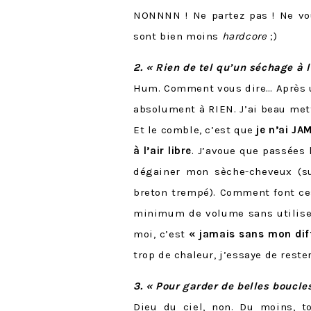
NONNNN ! Ne partez pas ! Ne vou
sont bien moins
hardcore
;)
2. « Rien de tel qu’un séchage à l
Hum. Comment vous dire… Après u
absolument à RIEN. J’ai beau met
Et le comble, c’est que
je n’ai J
à l’air libre
. J’avoue que passées 
dégainer mon sèche-cheveux (s
breton trempé). Comment font ces
minimum de volume sans utiliser
moi, c’est
« jamais sans mon dif
trop de chaleur, j’essaye de reste
3. « Pour garder de belles boucles
Dieu du ciel, non. Du moins, 