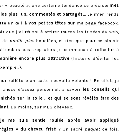
r « beauté », une certaine tendance se précise:
mes
, les plus lus, commentés et partagés…
Je m’en rends
ette un œil à
vos petites têtes sur
ma page facebook
.
it que j’ai réussi à attirer toutes les frisées du web,
n de
profile pics
bouclées, et rien que pour ce plaisir
 attendais pas trop alors je commence à réfléchir à
nière encore plus attractive
(histoire d’éviter les
exemple…).
hui reflète bien cette nouvelle volonté ! En effet, je
 chose d’assez personnel, à savoir
les conseils qui
nichés sur la toile… et qui se sont révélés être des
lant
. Du moins, sur MES cheveux.
je me suis sentie roulée après avoir appliqué
règles » du cheveu frisé
? Un sacré
paquet
de fois.