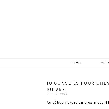
MERCR
Aller
STYLE
CHE
au
contenu
10 CONSEILS POUR CHEV
SUIVRE.
27 août 2014
Au début, j’avais un blog mode. Ma