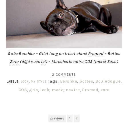
Robe Bershka – Gilet long en tricot chiné
Promod
– Bottes
Zara
(déjà vues
ici
) – Manchette noire COS (merci Soso)
2 COMMENTS
Tags:
Bershka
,
bottes
,
Bouledogue
,
LABELS:
LOOK
,
MY STYLE
COS
,
gris
,
look
,
mode
,
neutre
,
Promod
,
zara
previous
1
2