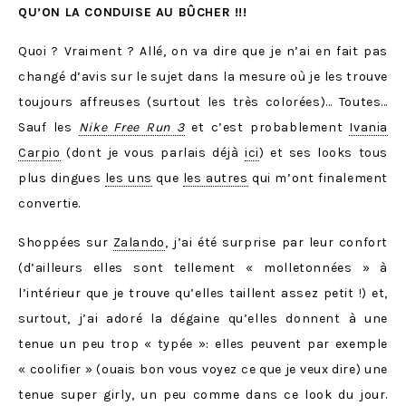
QU’ON LA CONDUISE AU BÛCHER !!!
Quoi ? Vraiment ? Allé, on va dire que je n’ai en fait pas
changé d’avis sur le sujet dans la mesure où je les trouve
toujours affreuses (surtout les très colorées)… Toutes…
Sauf les
Nike Free Run 3
et c’est probablement
Ivania
Carpio
(dont je vous parlais déjà
ici
) et ses looks tous
plus dingues
les uns
que
les autres
qui m’ont finalement
convertie.
Shoppées sur
Zalando
, j’ai été surprise par leur confort
(d’ailleurs elles sont tellement « molletonnées » à
l’intérieur que je trouve qu’elles taillent assez petit !) et,
surtout, j’ai adoré la dégaine qu’elles donnent à une
tenue un peu trop « typée »: elles peuvent par exemple
« coolifier » (ouais bon vous voyez ce que je veux dire) une
tenue super girly, un peu comme dans ce look du jour.