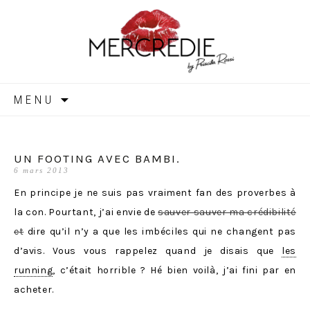
MERCREDIE
Aller
MENU
au
contenu
UN FOOTING AVEC BAMBI.
6 mars 2013
En principe je ne suis pas vraiment fan des proverbes à
la con. Pourtant, j’ai envie de
sauver sauver ma crédibilité
et
dire qu’il n’y a que les imbéciles qui ne changent pas
d’avis. Vous vous rappelez quand je disais que
les
running
, c’était horrible ? Hé bien voilà, j’ai fini par en
acheter.