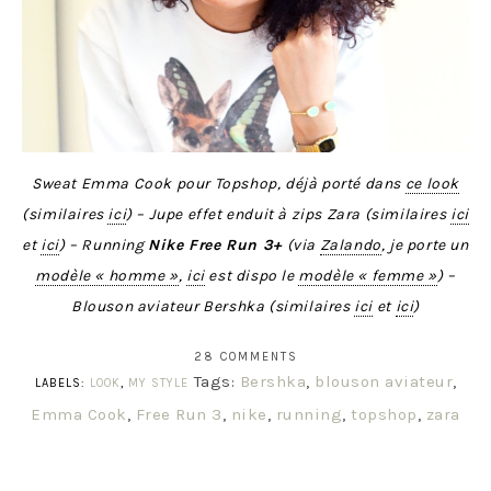
Sweat Emma Cook pour Topshop, déjà porté dans
ce look
(similaires
ici
) – Jupe effet enduit à zips Zara (similaires
ici
et
ici
) – Running
Nike Free Run 3+
(via
Zalando
, je porte un
modèle « homme »
,
ici
est dispo le
modèle « femme »
) –
Blouson aviateur Bershka (similaires
ici
et
ici
)
28 COMMENTS
Tags:
Bershka
,
blouson aviateur
,
LABELS:
LOOK
,
MY STYLE
Emma Cook
,
Free Run 3
,
nike
,
running
,
topshop
,
zara