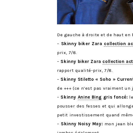
De gauche à droite et de haut en 
–
Skinny biker Zara
collection ac
prix, 7/8.
–
Skinny biker Zara
collection act
rapport qualité-prix, 7/8.
–
Skinny Stiletto « Soho » Current 
de +++ (ce n’est pas vraiment un 
–
Skinny
Anine Bing
gris foncé:
le
pousser des fesses et qui allong
petit investissement quand même 
–
Skinny Noisy May:
mon jean ble
jambes également.