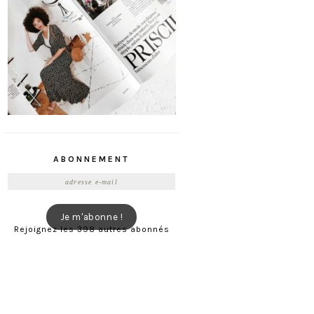
ABONNEMENT
Adresse
e-
mail
Je m'abonne !
Rejoignez les 398 autres abonnés