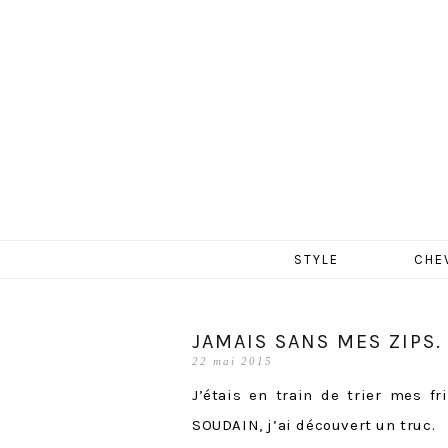
MERCR
Aller
STYLE
CHE
au
contenu
JAMAIS SANS MES ZIPS.
22 mai 2015
J’étais en train de trier mes 
SOUDAIN, j’ai découvert un truc.