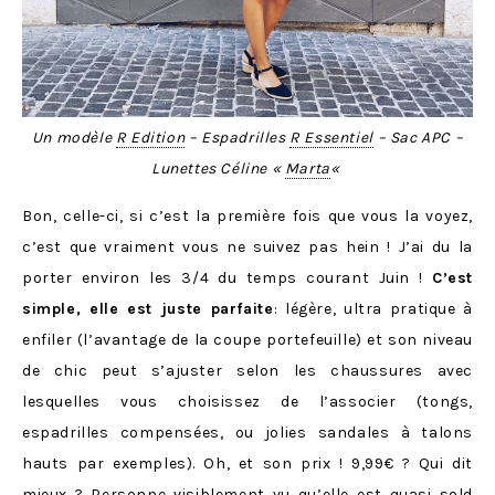
Un modèle
R Edition
– Espadrilles
R Essentiel
– Sac APC –
Lunettes Céline «
Marta
«
Bon, celle-ci, si c’est la première fois que vous la voyez,
c’est que vraiment vous ne suivez pas hein ! J’ai du la
porter environ les 3/4 du temps courant Juin !
C’est
simple, elle est juste parfaite
: légère, ultra pratique à
enfiler (l’avantage de la coupe portefeuille) et son niveau
de chic peut s’ajuster selon les chaussures avec
lesquelles vous choisissez de l’associer (tongs,
espadrilles compensées, ou jolies sandales à talons
hauts par exemples). Oh, et son prix ! 9,99€ ? Qui dit
mieux ? Personne visiblement vu qu’elle est quasi sold