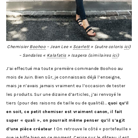
Chemisier
Boohoo
– Jean Lee «
Scarlett
» (autre coloris
ici
)
– Sandales «
Kalafatis
» Isapera (similaires
ici
)
J’ai effectué ma toute première commande Boohoo au
mois de Juin. Bien sûr, je connaissais déjà l’enseigne,
mais je n’avais jamais vraiment eu l’occasion de tester
les produits. Sur une dizaine d’articles, j’ai renvoyé le
tiers (pour des raisons de taille ou de qualité)…
quoi qu’il
en soit, ce petit chemiser est vraiment canon, il fait
super « quali », on pourrait même penser qu’il s’agit
d’une pièce créateur !
On retrouve le côté « portefeuille »
que je kiffe bien en ce moment. Cerise sur le gâteau, il est