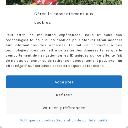
Gérer le consentement aux
cookies
Pour offrir les meilleures expériences, nous utilisons des
technologies telles que les cookies pour stocker et/ou accéder
aux informations des appareils. Le fait de consentir à ces
technologies nous permettra de traiter des données telles que le
comportement de navigation ou les ID uniques sur ce site. Le fait
de ne pas consentir ou de retirer son consentement peut avoir un
… et encore une création
La Redoute
(y a-t-il suffisamment
effet négatif sur certaines caractéristiques et fonctions.
de fleurs sur cette photo ?) !
Accepter
Comme c’est original ? Haha ! J’avoue, j’ai du mal à porter
autre chose en ce moment… Et
les marques sont
Refuser
nombreuses à avoir embrassé la tendance des petites
Voir les préférences
robes vives et fleuries (
Réalisation Par
,
Rouje
…)
, à la
différence que ces nouveaux modèles sont proposés à
Politique de cookies
Déclaration de confidentialité
tout petit prix… alors pourquoi se priver ? Oh, et pour info,