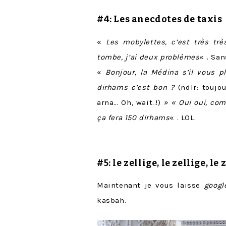
#4:
Les anecdotes de taxis
«
Les mobylettes, c’est très trè
tombe, j’ai deux problèmes
« . Sa
«
Bonjour, la Médina s’il vous 
dirhams c’est bon ?
(ndlr: toujo
arna… Oh, wait..!)
» « Oui oui, com
ça fera 150 dirhams
« . LOL.
#5: le
zellige
, le zellige, le 
Maintenant je vous laisse
googl
kasbah.