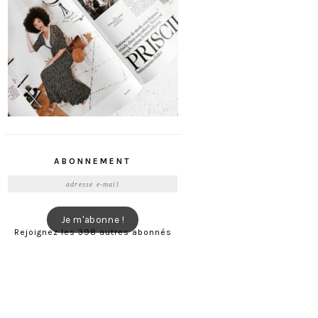
ABONNEMENT
Adresse
e-
mail
Je m'abonne !
Rejoignez les 398 autres abonnés