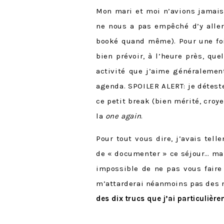
Mon mari et moi n’avions jamais
ne nous a pas empêché d’y aller
booké quand même). Pour une fois
bien prévoir, à l’heure près, qu
activité que j’aime généralemen
agenda. SPOILER ALERT: je déteste
ce petit break (bien mérité, cro
la
one again
.
Pour tout vous dire, j’avais tel
de « documenter » ce séjour… mais
impossible de ne pas vous faire 
m’attarderai néanmoins pas des 
des dix trucs que j’ai particulièr