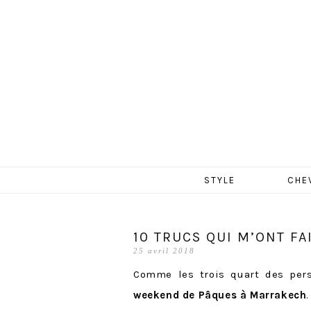
MERCR
Aller
STYLE
CHE
au
contenu
10 TRUCS QUI M’ONT F
25 avril 2018
Comme les trois quart des pers
weekend de Pâques à Marrakech
.