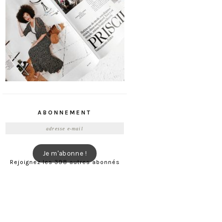
ABONNEMENT
Adresse
e-
mail
Je m'abonne !
Rejoignez les 398 autres abonnés