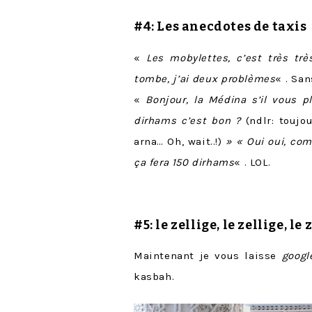
#4:
Les anecdotes de taxis
«
Les mobylettes, c’est très trè
tombe, j’ai deux problèmes
« . Sa
«
Bonjour, la Médina s’il vous 
dirhams c’est bon ?
(ndlr: toujo
arna… Oh, wait..!)
» « Oui oui, com
ça fera 150 dirhams
« . LOL.
#5: le
zellige
, le zellige, le 
Maintenant je vous laisse
googl
kasbah.