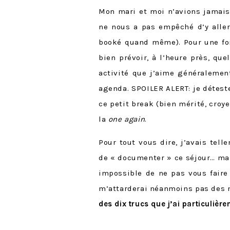
Mon mari et moi n’avions jamais
ne nous a pas empêché d’y aller
booké quand même). Pour une fois
bien prévoir, à l’heure près, qu
activité que j’aime généralemen
agenda. SPOILER ALERT: je déteste
ce petit break (bien mérité, cro
la
one again
.
Pour tout vous dire, j’avais tel
de « documenter » ce séjour… mais
impossible de ne pas vous faire 
m’attarderai néanmoins pas des 
des dix trucs que j’ai particulièr