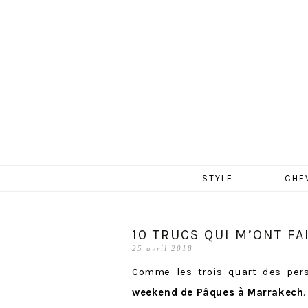
MERCR
Aller
STYLE
CHE
au
contenu
10 TRUCS QUI M’ONT F
25 avril 2018
Comme les trois quart des pers
weekend de Pâques à Marrakech
.