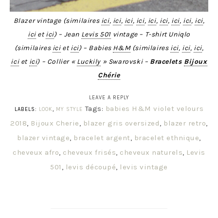
Blazer vintage (similaires
ici
,
ici
,
ici
,
ici
,
ici
,
ici
,
ici
,
ici
,
ici
,
ici
et
ici
) – Jean
Levis 501
vintage – T-shirt Uniqlo
(similaires
ici
et
ici
) – Babies
H&M
(similaires
ici
,
ici
,
ici
,
ici
et
ici
) – Collier «
Luckily
» Swarovski –
Bracelets
Bijoux
Chérie
LEAVE A REPLY
Tags:
babies H&M violet velours
LABELS:
LOOK
,
MY STYLE
2018
,
Bijoux Cherie
,
blazer gris oversized
,
blazer retro
,
blazer vintage
,
bracelet argent
,
bracelet ethnique
,
cheveux afro
,
cheveux frisés
,
cheveux naturels
,
Levis
501
,
levis découpé
,
levis vintage