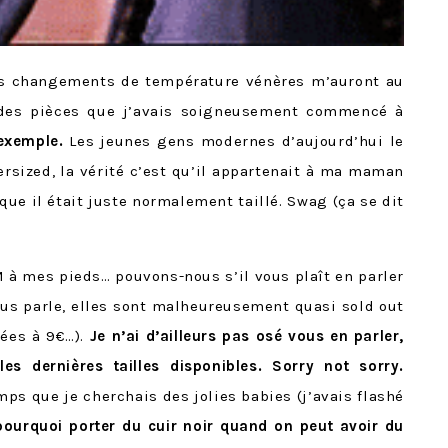
ces changements de température vénères m’auront au
 des pièces que j’avais soigneusement commencé à
exemple.
Les jeunes gens modernes d’aujourd’hui le
ersized, la vérité c’est qu’il appartenait à ma maman
que il était juste normalement taillé. Swag (ça se dit
à mes pieds… pouvons-nous s’il vous plaît en parler
ous parle, elles sont malheureusement quasi sold out
dées à 9€…).
Je n’ai d’ailleurs pas osé vous en parler,
s dernières tailles disponibles. Sorry not sorry.
ps que je cherchais des jolies babies (j’avais flashé
pourquoi porter du cuir noir quand on peut avoir du