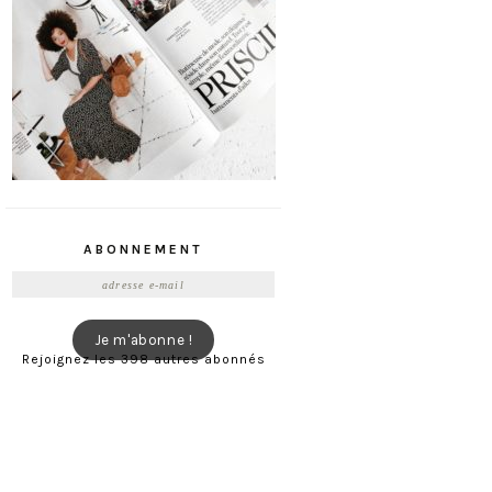
ABONNEMENT
Adresse
e-
mail
Je m'abonne !
Rejoignez les 398 autres abonnés