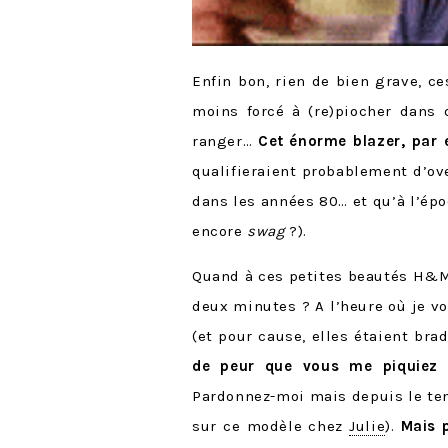
Enfin bon, rien de bien grave, 
moins forcé à (re)piocher dans
ranger…
Cet énorme blazer, par 
qualifieraient probablement d’ov
dans les années 80… et qu’à l’épo
encore
swag
?).
Quand à ces petites beautés H&M 
deux minutes ? A l’heure où je v
(et pour cause, elles étaient bra
de peur que vous me piquiez le
Pardonnez-moi mais depuis le tem
sur ce modèle chez
Julie
).
Mais 