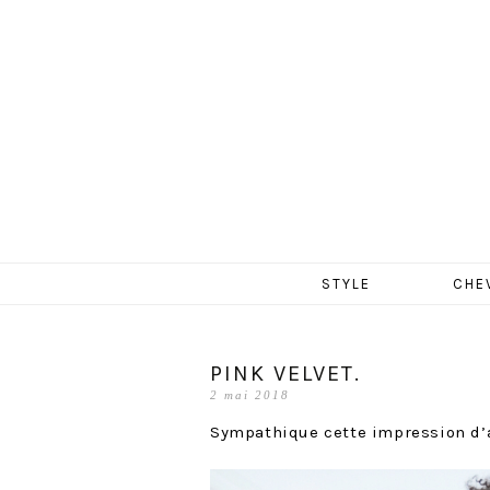
MERCR
Aller
STYLE
CHE
au
contenu
PINK VELVET.
2 mai 2018
Sympathique cette impression d’a