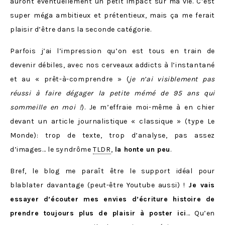
auront éventuellement un petit impact sur ma vie. C’est
super méga ambitieux et prétentieux, mais ça me ferait
plaisir d’être dans la seconde catégorie.
Parfois j’ai l’impression qu’on est tous en train de
devenir débiles, avec nos cerveaux addicts à l’instantané
et au « prêt-à-comprendre » (
je n’ai visiblement pas
réussi à faire dégager la petite mémé de 95 ans qui
sommeille en moi !
). Je m’effraie moi-même à en chier
devant un article journalistique « classique » (type Le
Monde): trop de texte, trop d’analyse, pas assez
d’images… le syndrôme
TLDR
,
la honte un peu
.
Bref, le blog me paraît être le support idéal pour
blablater davantage (peut-être Youtube aussi) !
Je vais
essayer d’écouter mes envies d’écriture histoire de
prendre toujours plus de plaisir à poster ici
… Qu’en