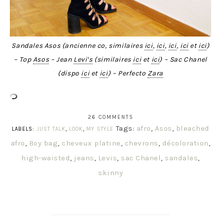
Sandales Asos (ancienne co, similaires
ici
,
ici
,
ici
,
ici
et
ici
)
– Top
Asos
– Jean
Levi’s
(similaires
ici
et
ici
) – Sac Chanel
(dispo
ici
et
ici
) – Perfecto
Zara
26 COMMENTS
Tags:
afro
,
Asos
,
bleached
LABELS:
JUST TALK
,
LOOK
,
MY STYLE
afro
,
Boy bag
,
cheveux platine
,
chevrons
,
décoloration
,
high-waisted
,
jeans
,
Levis
,
sac Chanel
,
sandales
,
skinny