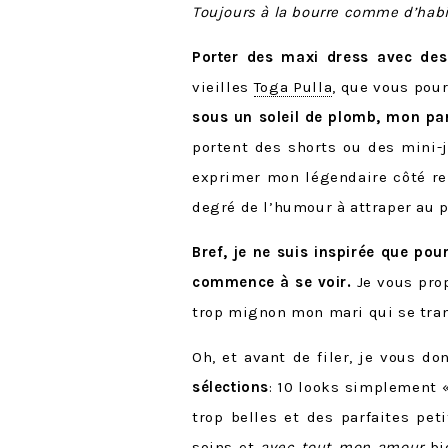
Toujours à la bourre comme d’hab
Porter des maxi dress avec de
vieilles
Toga Pulla
, que vous pour
sous un soleil de plomb, mon pa
portent des shorts ou des mini-j
exprimer mon légendaire côté reb
degré de l’humour à attraper au p
Bref, je ne suis inspirée que pou
commence à se voir.
Je vous pro
trop mignon mon mari qui se tra
Oh, et avant de filer, je vous d
sélections
: 10 looks simplement 
trop belles et des parfaites pet
soins et
avec tout mon amour
bi