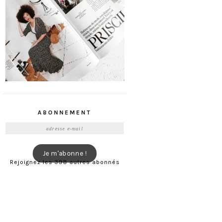
ABONNEMENT
Adresse
e-
mail
Je m'abonne !
Rejoignez les 398 autres abonnés