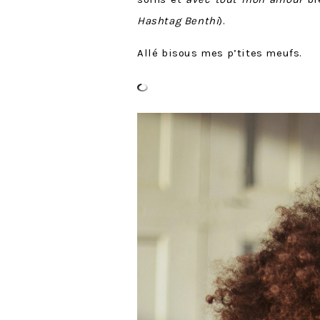
Hashtag Benthi
).
Allé bisous mes p’tites meufs.