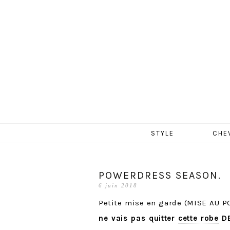
MERCR
Aller
STYLE
CHE
au
contenu
POWERDRESS SEASON.
6 juin 2018
Petite mise en garde (MISE AU P
ne vais pas quitter
cette robe
DE