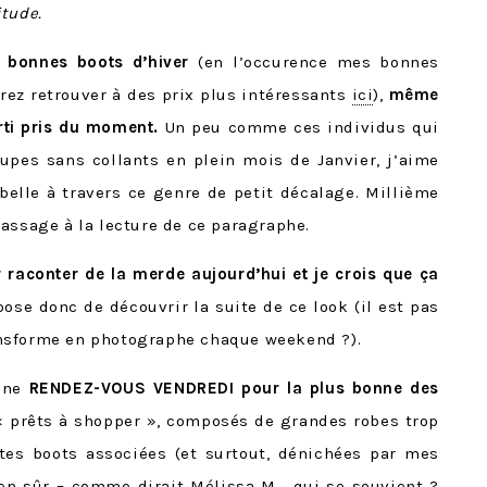
itude.
s bonnes boots d’hiver
(en l’occurence mes bonnes
rez retrouver à des prix plus intéressants
ici
),
même
rti pris du moment.
Un peu comme ces individus qui
upes sans collants en plein mois de Janvier, j’aime
elle à travers ce genre de petit décalage. Millième
assage à la lecture de ce paragraphe.
r raconter de la merde aujourd’hui et je crois que ça
pose donc de découvrir la suite de ce look (il est pas
nsforme en photographe chaque weekend ?).
onne
RENDEZ-VOUS VENDREDI pour la plus bonne des
« prêts à shopper », composés de grandes robes trop
ites boots associées (et surtout, dénichées par mes
en sûr – comme dirait
Mélissa M
… qui se souvient ?