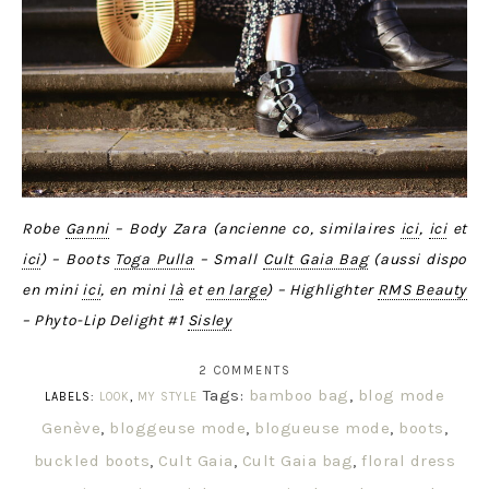
Robe
Ganni
– Body Zara (ancienne co, similaires
ici
,
ici
et
ici
) – Boots
Toga Pulla
– Small
Cult Gaia Bag
(aussi dispo
en mini
ici
, en mini
là
et
en large
) – Highlighter
RMS Beauty
– Phyto-Lip Delight #1
Sisley
2 COMMENTS
Tags:
bamboo bag
,
blog mode
LABELS:
LOOK
,
MY STYLE
Genève
,
bloggeuse mode
,
blogueuse mode
,
boots
,
buckled boots
,
Cult Gaia
,
Cult Gaia bag
,
floral dress