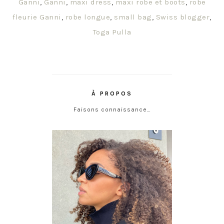
Ganni
,
Ganni
,
maxi dress
,
maxi robe et boots
,
robe
fleurie Ganni
,
robe longue
,
small bag
,
Swiss blogger
,
Toga Pulla
À PROPOS
Faisons connaissance…